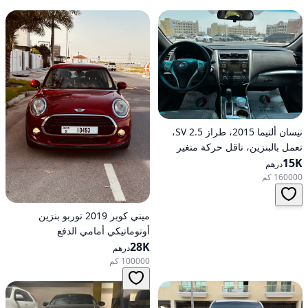
نيسان ألتيما 2015، طراز 2.5 SV،
تعمل بالبنزين، ناقل حركة متغير
15K
مستمر (CVT)، دفع أمامي
درهم
160000 كم
ميني كوبر 2019 توربو بنزين
أوتوماتيكي أمامي الدفع
28K
درهم
100000 كم