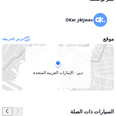
OKer_j4tjwav
موقع
عرض الخريطة
دبي - الإمارات العربية المتحدة
السيارات ذات الصلة