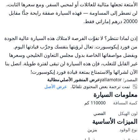
الأمتعة تجعلها مثالية للعائلات أو لمحبي السفر. ومع سعرها الثابت، 
لن تضطر إلى المساومة — فهذه السيارة صفقة رابحة جدًّا مقابل 
إذن لماذا تنتظر؟ لا تفوِّت الفرصة لامتلاك هذه السيارة عالية الجودة 
من فورد إيكوسبورت. تعال لرؤيتها بنفسك وجرِّب قيادتها اليوم. 
وبفضل مواصفاتها الخاصة بدول مجلس التعاون الخليجي وسعرها 
غير القابل للتغلب، فإن هذه السيارة لن تبقى لفترة طويلة. اتصل بنا 
الآن لشرائها والاستمتاع بمتعة قيادة فورد إيكوسبورت!
المصدر:
yallamotor
عرض المنشور الأصلي
مطالبة
تمت ترجمة بعض المحتوى تلقائيًا.
عرض الأصل
معلومات السيارة
كمية المسافة
110000
كم
لون الهيكل
الفضي
الميزات الأساسية
نوع الوقود
بنزين