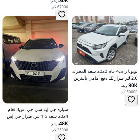
30K
درهم
67000 كم
تويوتا راف4 عام 2020 سعة المحرك
2.0 لتر طراز LE دفع أمامي بالبنزين
90K
أوتوماتيكي
درهم
50000 كم
سيارة جي إيه سي جي إس3 لعام
2024 سعة 1.5 لتر، طراز جي إس،
48K
تعمل بالبنزين، ناقل حركة
درهم
أوتوماتيكي، دفع أمامي
25000 كم