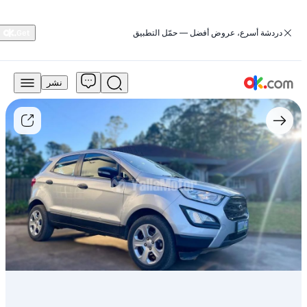
‏دردشة أسرع، عروض أفضل — حمّل التطبيق
نشر
20,000
درهم
للبيع
فورد
إيكوسبورت
2019
بمحرك
1.5
لتر
من
فئة
أمبيانتي
تعمل
بالبنزين
وأوتوماتيكية
الدفع