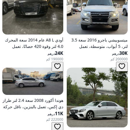
ميتسوبيشي باجرو 2016 سعة 3.5
أودي A8 L عام 2014 سعة المحرك
لتر، 5 أبواب، متوسطة، تعمل
4.0 لتر وقوة 420 حصانًا، تعمل
30K
بالبنزين، أوتوماتيكية، دفع رباعي
24K
بالبنزين، ناقل حركة أوتوماتيكي، دفع
درهم
درهم
كلي للعجلات
200000 كم
190000 كم
هوندا أكورد 2008 سعة 2.4 لتر طراز
دي إكس، تعمل بالبنزين، ناقل حركة
11K
أوتوماتيكي، دفع أمامي
درهم
222000 كم