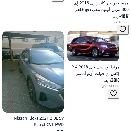
مرسيدس-بنز كلاس إي 2016 إي
300 بنزين أوتوماتيكي دفع خلفي
48K
درهم
18000 كم
هوندا أوديسي جي 2018 2.4
إكس إي فولت أوتو أمامي
الدفع
38K
درهم
190000 كم
Nissan Kicks 2021 2.0L SV
Petrol CVT FWD