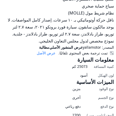
ناقل حركة أوتوماتيكي بـ ١٠ سرعات. إصدار كامل المواصفات. لا 
يوجد مالكون سابقون. سيارة فورد برونكو ٢٠٢١، سعة ٢.٧ لتر 
توربو، طراز بادلاندز، سعة ٢.٧ لتر توربو، طراز بادلاندز - جلدية. 
نموذج مخصص لدول مجلس التعاون الخليجي.
المصدر:
yallamotor
عرض المنشور الأصلي
مطالبة
تمت ترجمة بعض المحتوى تلقائيًا.
عرض الأصل
معلومات السيارة
كمية المسافة
25073
كم
لون الهيكل
أسود
الميزات الأساسية
نوع الوقود
بنزين
نوع الجسم
أخرى
نوع الدفع
دفع رباعي
المحرك(سي سي)
2700