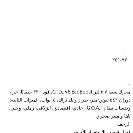
محرك سعة ٢.٧ لتر GTDI V6 EcoBoost، قوة ٣٣٠ حصانًا، عزم 
وضعيات نظام G.O.A.T.: عادي، اقتصادي، انزلاقي، رملي، وحلي، 