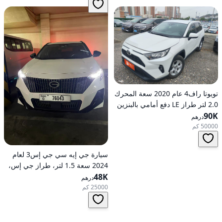
تويوتا راف4 عام 2020 سعة المحرك
2.0 لتر طراز LE دفع أمامي بالبنزين
90K
أوتوماتيكي
درهم
50000 كم
سيارة جي إيه سي جي إس3 لعام
2024 سعة 1.5 لتر، طراز جي إس،
48K
تعمل بالبنزين، ناقل حركة
درهم
أوتوماتيكي، دفع أمامي
25000 كم