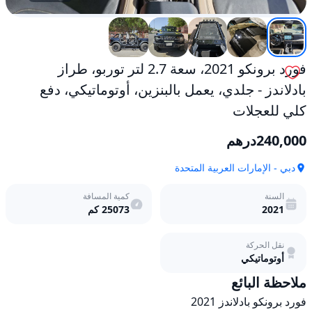
أوتوماتيكي،
دفع
كلي
للعجلات
مستعمل
فورد برونكو 2021، سعة 2.7 لتر توربو، طراز
بادلاندز - جلدي، يعمل بالبنزين، أوتوماتيكي، دفع
كلي للعجلات
240,000
درهم
دبي - الإمارات العربية المتحدة
السنة
كمية المسافة
2021
25073
كم
نقل الحركة
أوتوماتيكي
ملاحظة البائع