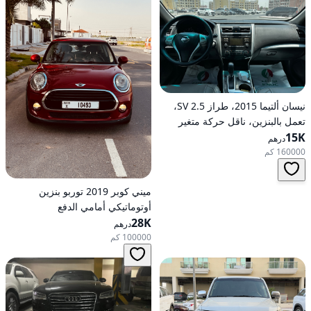
نيسان ألتيما 2015، طراز 2.5 SV،
تعمل بالبنزين، ناقل حركة متغير
15K
مستمر (CVT)، دفع أمامي
درهم
160000 كم
ميني كوبر 2019 توربو بنزين
أوتوماتيكي أمامي الدفع
28K
درهم
100000 كم