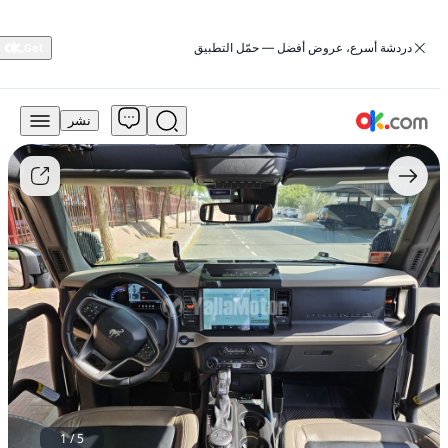
‏دردشة أسرع، عروض أفضل — حمّل التطبيق
نشر
240,000
درهم
للبيع
فورد
برونكو
2021،
سعة
2.7
لتر
توربو،
طراز
بادلاندز
-
جلدي،
يعمل
بالبنزين،
1
/
5