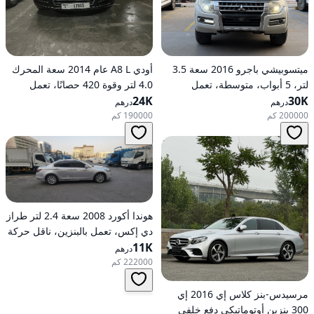
ميتسوبيشي باجرو 2016 سعة 3.5
أودي A8 L عام 2014 سعة المحرك
لتر، 5 أبواب، متوسطة، تعمل
4.0 لتر وقوة 420 حصانًا، تعمل
30K
بالبنزين، أوتوماتيكية، دفع رباعي
24K
بالبنزين، ناقل حركة أوتوماتيكي، دفع
درهم
درهم
كلي للعجلات
200000 كم
190000 كم
هوندا أكورد 2008 سعة 2.4 لتر طراز
دي إكس، تعمل بالبنزين، ناقل حركة
11K
أوتوماتيكي، دفع أمامي
درهم
222000 كم
مرسيدس-بنز كلاس إي 2016 إي
300 بنزين أوتوماتيكي دفع خلفي