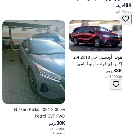
48K
درهم
18000 كم
هوندا أوديسي جي 2018 2.4
إكس إي فولت أوتو أمامي
الدفع
38K
درهم
190000 كم
Nissan Kicks 2021 2.0L SV
Petrol CVT FWD
30K
درهم
67000 كم