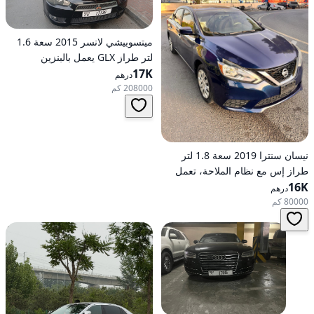
ميتسوبيشي لانسر 2015 سعة 1.6
لتر طراز GLX يعمل بالبنزين
17K
وأوتوماتيكي بدفع أمامي
درهم
208000 كم
نيسان سنترا 2019 سعة 1.8 لتر
طراز إس مع نظام الملاحة، تعمل
16K
بالبنزين، ناقل حركة أوتوماتيكي، دفع
درهم
أمامي
80000 كم