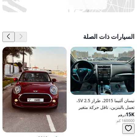
السيارات ذات الصلة
نيسان ألتيما 2015، طراز 2.5 SV،
تعمل بالبنزين، ناقل حركة متغير
15K
مستمر (CVT)، دفع أمامي
درهم
160000 كم