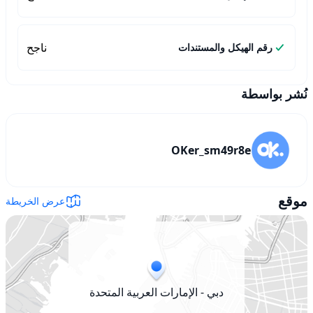
ناجح
رقم الهيكل والمستندات
نُشر بواسطة
OKer_sm49r8e
موقع
عرض الخريطة
دبي - الإمارات العربية المتحدة