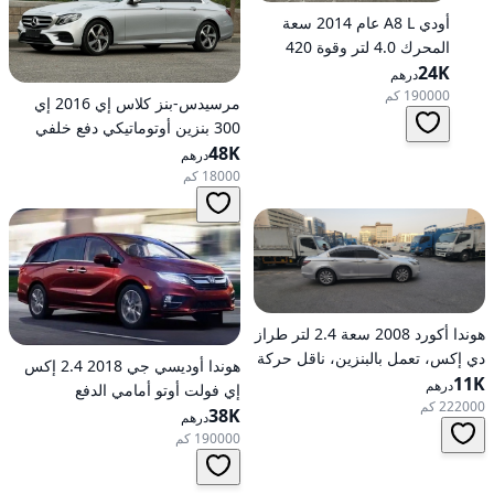
أودي A8 L عام 2014 سعة
المحرك 4.0 لتر وقوة 420
24K
حصانًا، تعمل بالبنزين، ناقل
درهم
حركة أوتوماتيكي، دفع كلي
190000 كم
مرسيدس-بنز كلاس إي 2016 إي
للعجلات
300 بنزين أوتوماتيكي دفع خلفي
48K
درهم
18000 كم
هوندا أكورد 2008 سعة 2.4 لتر طراز
دي إكس، تعمل بالبنزين، ناقل حركة
هوندا أوديسي جي 2018 2.4 إكس
11K
أوتوماتيكي، دفع أمامي
درهم
إي فولت أوتو أمامي الدفع
222000 كم
38K
درهم
190000 كم