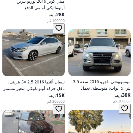
ميني كوبر 2019 توربو بنزين
أوتوماتيكي أمامي الدفع
28K
درهم
100000 كم
ميتسوبيشي باجرو 2016 سعة 3.5
نيسان ألتيما 2016 2.5 SV بنزيني،
لتر، 5 أبواب، متوسطة، تعمل
ناقل حركة أوتوماتيكي متغير مستمر
30K
بالبنزين، أوتوماتيكية، دفع رباعي
(CVT)، دفع أمامي
15K
درهم
درهم
200000 كم
200000 كم