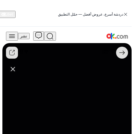
‏دردشة أسرع، عروض أفضل — حمّل التطبيق
نشر
19,500
درهم
للبيع
فيات
500
عام
2013
سعة
المحرك
1.4
لتر،
نسخة
ستيلث،
تعمل
بالبنزين،
يدوي،