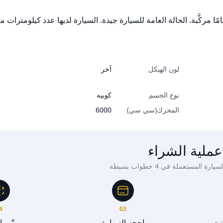
ًا مركَّبة. الحالة العامة للسيارة جيدة. السيارة لديها عدد كيلومترات 
لون الهيكل
آخر
نوع الجسم
كوبيه
المحرك(سي سي)
6000
عملية الشراء
ة المستعملة في 4 خطوات بسيطة
4
03
رنت
احجز السيارة
رتّب 