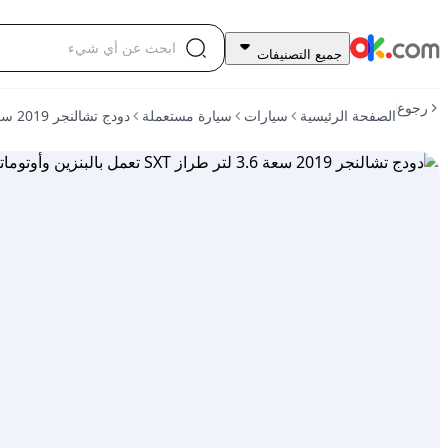
45,000
جميع التصنيفات
درهم
للبيع
رجوع
الصفحة الرئيسية
سيارات
سيارة مستعملة
دودج تشالنجر 2019 سعة 3.6 لتر طراز SXT تعمل بالبنزين وأوتوماتيكية الدفع الخلفي
دودج
تشالنجر
2019
سعة
3.6
لتر
طراز
SXT
تعمل
بالبنزين
وأوتوماتيكية
الدفع
الخلفي
مستعمل