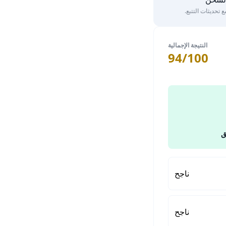
تحديثات التتبع.
النتيجة الإجمالية
94/100
ق
ناجح
ناجح