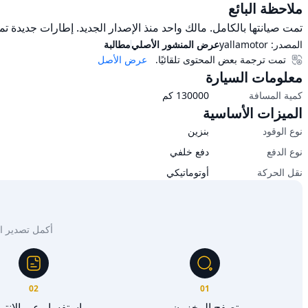
ملاحظة البائع
تمت صيانتها بالكامل. مالك واحد منذ الإصدار الجديد. إطارات جديدة تمام
المصدر:
yallamotor
عرض المنشور الأصلي
مطالبة
تمت ترجمة بعض المحتوى تلقائيًا.
عرض الأصل
معلومات السيارة
كمية المسافة
130000
كم
الميزات الأساسية
نوع الوقود
بنزين
نوع الدفع
دفع خلفي
نقل الحركة
أوتوماتيكي
أكمل تصدير السيار
02
01
تصفح المخزون
استفسار عبر الإنت