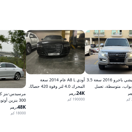
ميتسوبيشي باجرو 2016 سعة 3.5
أودي A8 L عام 2014 سعة
ر، 5 أبواب، متوسطة، تعمل
المحرك 4.0 لتر وقوة 420 حصانًا،
، أوتوماتيكية، دفع رباعي
24K
تعمل بالبنزين، ناقل حركة
هم
درهم
أوتوماتيكي، دفع كلي للعجلات
190000 كم
300 بنزين أوتوماتيكي دفع خلفي
48K
درهم
18000 كم