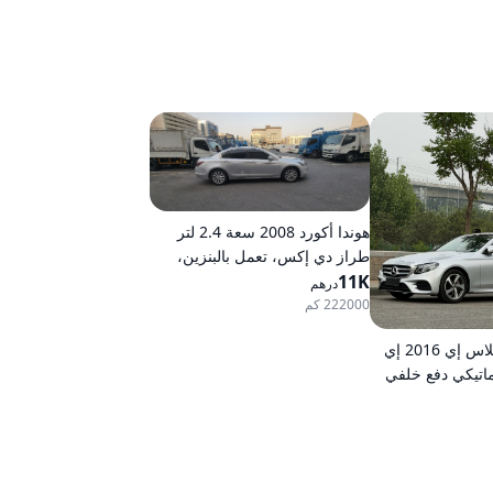
هوندا أكورد 2008 سعة 2.4 لتر
طراز دي إكس، تعمل بالبنزين،
11K
ناقل حركة أوتوماتيكي، دفع أمامي
درهم
222000 كم
مرسيدس-بنز كلاس إي 2016 إي