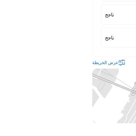
ناجح
ناجح
عرض الخريطة