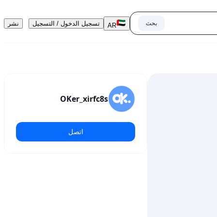
بحث
تسجيل الدخول / التسجيل
نشر
AR
OKer_xirfc8s
اتصل