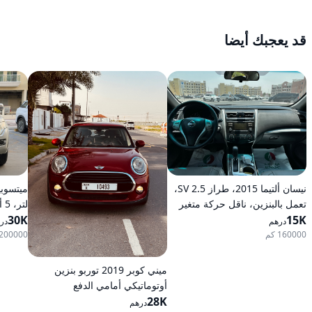
قد يعجبك أيضا
نيسان ألتيما 2015، طراز 2.5 SV،
تعمل بالبنزين، ناقل حركة متغير
لت
15K
مستمر (CVT)، دفع أمامي
30K
بالبنزين
درهم
در
160000 كم
200000 كم
ميني كوبر 2019 توربو بنزين
أوتوماتيكي أمامي الدفع
28K
درهم