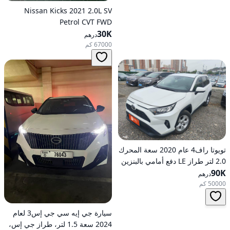
Nissan Kicks 2021 2.0L SV
Petrol CVT FWD
30K
درهم
67000 كم
تويوتا راف4 عام 2020 سعة المحرك
2.0 لتر طراز LE دفع أمامي بالبنزين
90K
أوتوماتيكي
درهم
50000 كم
سيارة جي إيه سي جي إس3 لعام
2024 سعة 1.5 لتر، طراز جي إس،