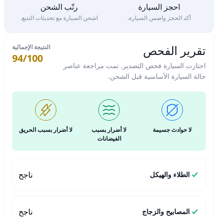
احجز السيارة
رتّب الشحن
أكد الحجز واضمن السيارة.
اشحن السيارة مع تحديثات التتبع.
تقرير الفحص
النتيجة الإجمالية
94/100
اجتازت السيارة فحص التصدير. تمت مراجعة عناصر
حالة السيارة الأساسية قبل الشحن.
لا حوادث جسيمة
لا أضرار بسبب
لا أضرار بسبب الحريق
الفيضانات
ناجح
الطلاء والهيكل
ناجح
المصابيح والزجاج