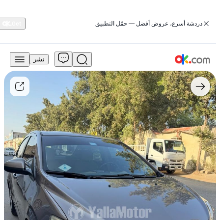
‏دردشة أسرع، عروض أفضل — حمّل التطبيق
نشر
16,500
درهم
للبيع
شيفروليه
سونيك
2014
سيدان
أساسية
سعة
1.6
لتر،
بنزين
أوتوماتيكي
بدفع
أمامي
مستعمل