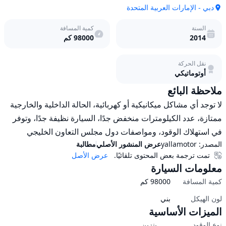
دبي - الإمارات العربية المتحدة
السنة
كمية المسافة
2014
98000
كم
نقل الحركة
أوتوماتيكي
ملاحظة البائع
لا توجد أي مشاكل ميكانيكية أو كهربائية، الحالة الداخلية والخارجية 
ممتازة، عدد الكيلومترات منخفض جدًا، السيارة نظيفة جدًا، وتوفر 
في استهلاك الوقود، ومواصفات دول مجلس التعاون الخليجي
المصدر:
yallamotor
عرض المنشور الأصلي
مطالبة
تمت ترجمة بعض المحتوى تلقائيًا.
عرض الأصل
معلومات السيارة
كمية المسافة
98000
كم
لون الهيكل
بني
الميزات الأساسية
نوع الوقود
بنزين