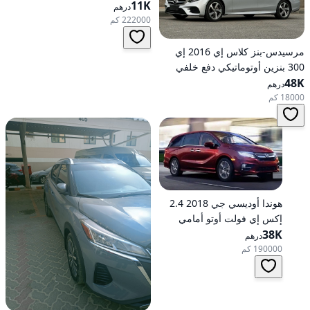
11K
أوتوماتيكي، دفع أمامي
درهم
222000 كم
مرسيدس-بنز كلاس إي 2016 إي
300 بنزين أوتوماتيكي دفع خلفي
48K
درهم
18000 كم
هوندا أوديسي جي 2018 2.4
إكس إي فولت أوتو أمامي
الدفع
38K
درهم
190000 كم