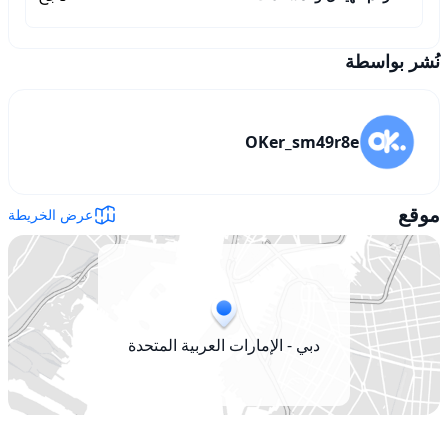
نُشر بواسطة
OKer_sm49r8e
موقع
عرض الخريطة
دبي - الإمارات العربية المتحدة