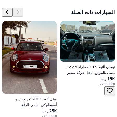
السيارات ذات الصلة
نيسان ألتيما 2015، طراز 2.5 SV،
تعمل بالبنزين، ناقل حركة متغير
15K
مستمر (CVT)، دفع أمامي
درهم
160000 كم
ميني كوبر 2019 توربو بنزين
أوتوماتيكي أمامي الدفع
28K
درهم
100000 كم