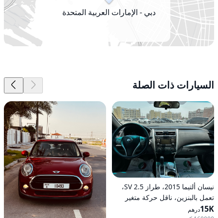
دبي - الإمارات العربية المتحدة
السيارات ذات الصلة
نيسان ألتيما 2015، طراز 2.5 SV،
تعمل بالبنزين، ناقل حركة متغير
15K
مستمر (CVT)، دفع أمامي
درهم