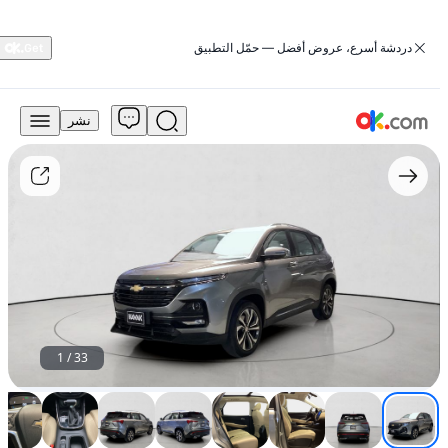
‏دردشة أسرع، عروض أفضل — حمّل التطبيق
نشر
878
درهم
للبيع
شيفروليه
كابتيفا
2025
سعة
1.5
لتر
توربو،
الطراز
المتميز،
1
/
33
تعمل
بالبنزين،
ناقل
حركة