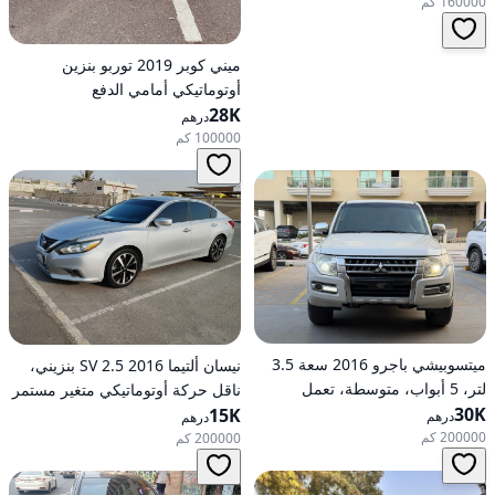
160000 كم
ميني كوبر 2019 توربو بنزين
أوتوماتيكي أمامي الدفع
28K
درهم
100000 كم
ميتسوبيشي باجرو 2016 سعة 3.5
نيسان ألتيما 2016 2.5 SV بنزيني،
لتر، 5 أبواب، متوسطة، تعمل
ناقل حركة أوتوماتيكي متغير مستمر
30K
بالبنزين، أوتوماتيكية، دفع رباعي
(CVT)، دفع أمامي
15K
درهم
درهم
200000 كم
200000 كم