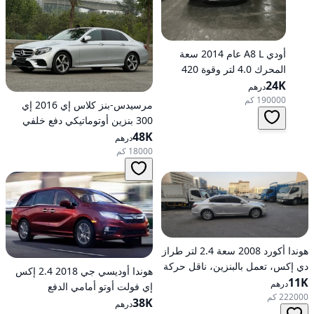
أودي A8 L عام 2014 سعة
المحرك 4.0 لتر وقوة 420
24K
حصانًا، تعمل بالبنزين، ناقل
درهم
حركة أوتوماتيكي، دفع كلي
190000 كم
مرسيدس-بنز كلاس إي 2016 إي
للعجلات
300 بنزين أوتوماتيكي دفع خلفي
48K
درهم
18000 كم
هوندا أكورد 2008 سعة 2.4 لتر طراز
دي إكس، تعمل بالبنزين، ناقل حركة
هوندا أوديسي جي 2018 2.4 إكس
11K
أوتوماتيكي، دفع أمامي
درهم
إي فولت أوتو أمامي الدفع
222000 كم
38K
درهم