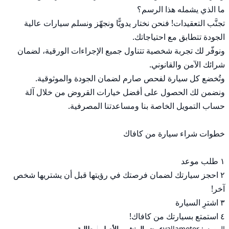
تجنَّب التعقيدات! فنحن نختار يدويًّا ونجهّز ونسلم سيارات عالية 
ونوفّر لك تجربة شخصية تتناول جميع الإجراءات الورقية، لضمان 
ونضمن لك الحصول على أفضل خيارات القروض من خلال آلة 
٢ احجز سيارتك لضمان فرصتك في رؤيتها قبل أن يشتريها شخص 
٤ استمتع بسيارتك من كافاك!
المصدر:
yallamotor
عرض المنشور الأصلي
مطالبة