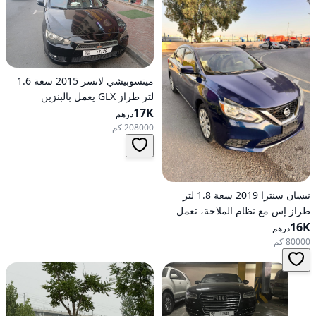
ميتسوبيشي لانسر 2015 سعة 1.6
لتر طراز GLX يعمل بالبنزين
17K
وأوتوماتيكي بدفع أمامي
درهم
208000 كم
نيسان سنترا 2019 سعة 1.8 لتر
طراز إس مع نظام الملاحة، تعمل
16K
بالبنزين، ناقل حركة أوتوماتيكي، دفع
درهم
أمامي
80000 كم