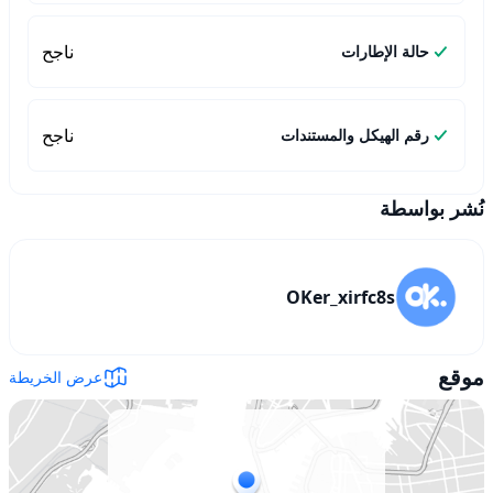
ناجح
حالة الإطارات
ناجح
رقم الهيكل والمستندات
نُشر بواسطة
OKer_xirfc8s
موقع
عرض الخريطة