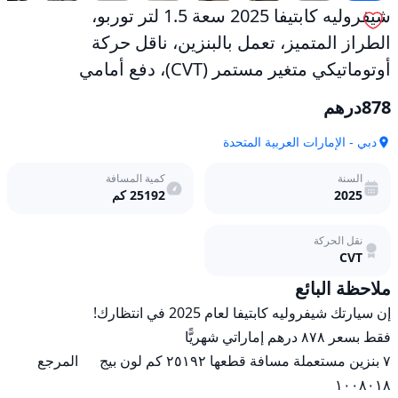
أوتوماتيكي
شيفروليه كابتيفا 2025 سعة 1.5 لتر توربو،
متغير
مستمر
الطراز المتميز، تعمل بالبنزين، ناقل حركة
(CVT)،
أوتوماتيكي متغير مستمر (CVT)، دفع أمامي
دفع
أمامي
878
درهم
مستعمل
دبي - الإمارات العربية المتحدة
السنة
كمية المسافة
2025
25192
كم
نقل الحركة
CVT
ملاحظة البائع
٧ بنزين مستعملة مسافة قطعها ٢٥١٩٢ كم لون بيج      المرجع 