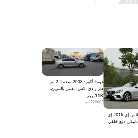
هوندا أكورد 2008 سعة 2.4 لتر
طراز دي إكس، تعمل بالبنزين،
11K
ناقل حركة أوتوماتيكي، دفع أمامي
درهم
222000 كم
مرسيدس-بنز كلاس إي 2016 إي