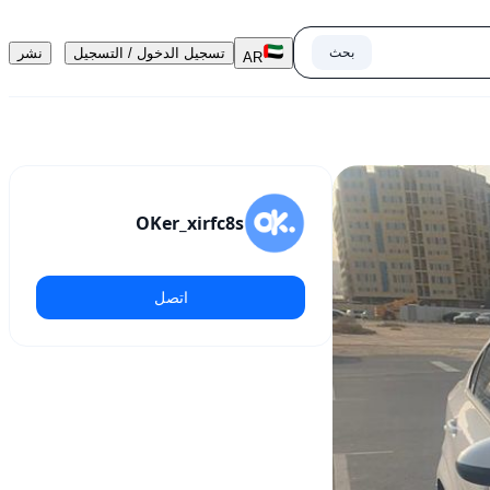
بحث
تسجيل الدخول / التسجيل
نشر
AR
OKer_xirfc8s
اتصل