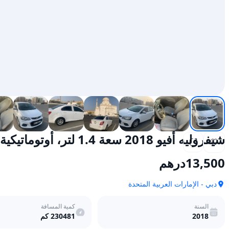
شيفروليه أفيو 2018 سعة 1.4 لتر، أوتوماتيكية، تعمل بالبنزين، دفع أمامي
13,500
درهم
دبي - الإمارات العربية المتحدة
السنة
كمية المسافة
2018
230481
كم