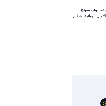
النسخة المجهزة بكافة الخيارات مع ميزات إضافية. أبيع سيارة شيفروليه أفيو 2018 التي قطعت مسافة 230,481 كيلومترًا. توجد السيارة في دبي وهي نموذج 
بمواصفات كورية. وبما أن هذه النسخة سعة 1.4 لتر وأوتوماتيكية، فهي مزودة بأنظمة الفرملة المانعة للانغلاق (ABS)، وتكييف الهواء، ووسائد الأمان الهوائية، ونظام 