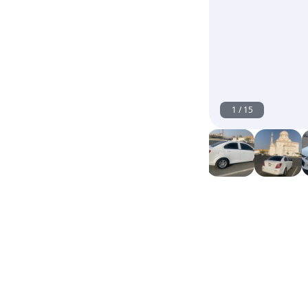
1
/
15