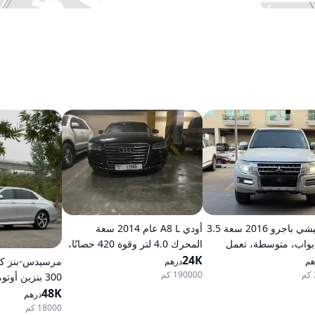
ميتسوبيشي باجرو 2016 سعة 3.5
أودي A8 L عام 2014 سعة
ر، 5 أبواب، متوسطة، تعمل
المحرك 4.0 لتر وقوة 420 حصانًا،
، أوتوماتيكية، دفع رباعي
24K
تعمل بالبنزين، ناقل حركة
هم
درهم
أوتوماتيكي، دفع كلي للعجلات
190000 كم
300 بنزين أوتوماتيكي دفع خلفي
48K
درهم
18000 كم