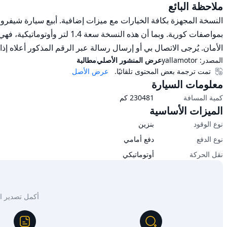
ملاحظة البائع
الأمان. يُرجى الاتصال بي أو إرسال رسالة عبر الرقم المذكور أعلاه إذا ك
المصدر:
yallamotor
عرض المنشور الأصلي
مطالبة
تمت ترجمة بعض المحتوى تلقائيًا.
عرض الأصل
معلومات السيارة
كمية المسافة
230481
كم
الميزات الأساسية
نوع الوقود
بنزين
نوع الدفع
دفع أمامي
نقل الحركة
أوتوماتيكي
أكمل تصدير السيار