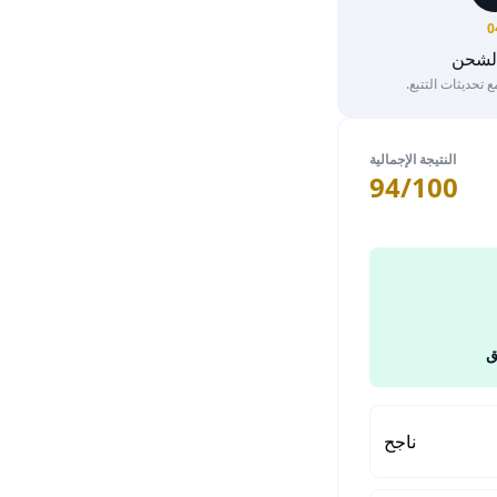
0
الشحن
تحديثات التتبع.
النتيجة الإجمالية
94/100
ق
ناجح