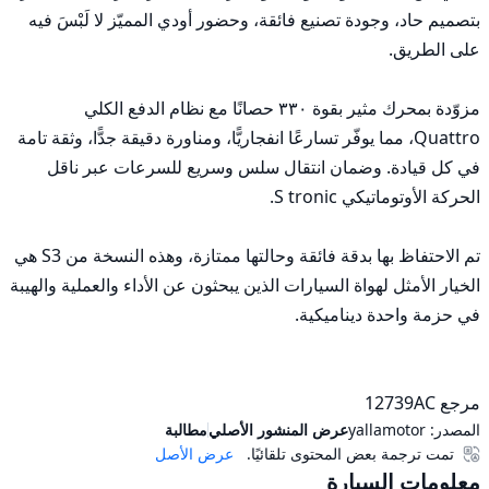
بتصميم حاد، وجودة تصنيع فائقة، وحضور أودي المميّز لا لَبْسَ فيه 
مزوّدة بمحرك مثير بقوة ٣٣٠ حصانًا مع نظام الدفع الكلي 
Quattro، مما يوفّر تسارعًا انفجاريًّا، ومناورة دقيقة جدًّا، وثقة تامة 
في كل قيادة. وضمان انتقال سلس وسريع للسرعات عبر ناقل 
تم الاحتفاظ بها بدقة فائقة وحالتها ممتازة، وهذه النسخة من S3 هي 
الخيار الأمثل لهواة السيارات الذين يبحثون عن الأداء والعملية والهيبة 
مرجع 12739AC
المصدر:
yallamotor
عرض المنشور الأصلي
مطالبة
تمت ترجمة بعض المحتوى تلقائيًا.
عرض الأصل
معلومات السيارة