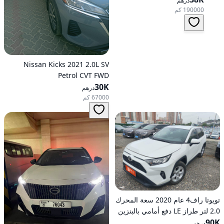
درهم
190000 كم
Nissan Kicks 2021 2.0L SV
Petrol CVT FWD
30K
درهم
67000 كم
تويوتا راف4 عام 2020 سعة المحرك
2.0 لتر طراز LE دفع أمامي بالبنزين
90K
أوتوماتيكي
درهم