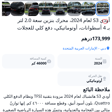
دفع
كلي
للعجلات
مستعمل
أودي S3 لعام 2024، محرك بنزين سعة 2.0 لتر
بـ 4 أسطوانات، أوتوماتيكي، دفع كلي للعجلات
173,999
درهم
دبي - الإمارات العربية المتحدة
السنة
كمية المسافة
2024
46000
كم
نقل الحركة
أوتوماتيكي
ملاحظة البائع
أودي S3 هاتشباك لعام 2024 مزودة بتقنية TFSI ونظام الدفع الكلي 
Quattro، بلون أسود أنيق، وقطع مسافة ٤٦٠٠٠ كم. إنها توازنٌ 
مثالي بين الفخامة والعدوانية، وتتميّز هذه السيارة الرياضية الصغيرة 