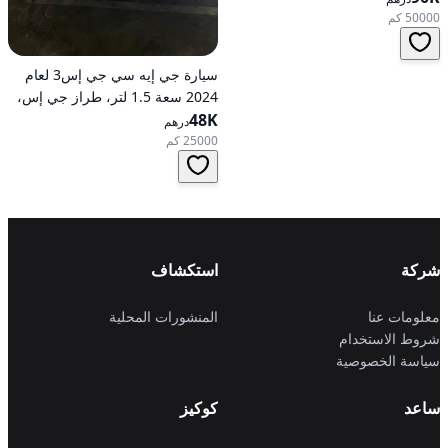
50000 كم
سيارة جي إيه سي جي إس3 لعام
2024 سعة 1.5 لتر، طراز جي إس،
48K
تعمل بالبنزين، ناقل حركة
درهم
أوتوماتيكي، دفع أمامي
25000 كم
شركة
استكشاف
معلومات عنا
المنشورات المحلية
شروط الاستخدام
سياسة الخصوصية
ساعد
كوكيز