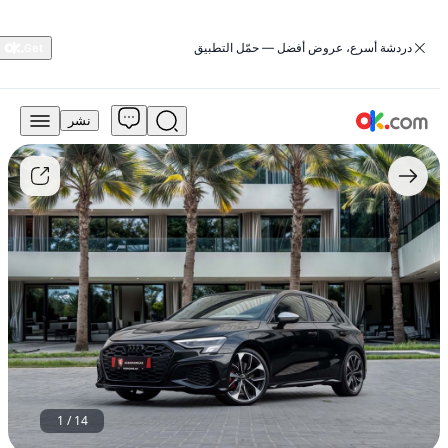
‏دردشة أسرع، عروض أفضل — حمّل التطبيق
نشر
173,999
درهم
للبيع
أودي
S3
لعام
2024،
محرك
بنزين
سعة
2.0
لتر
بـ
4
أسطوانات،
1
/
14
أوتوماتيكي،