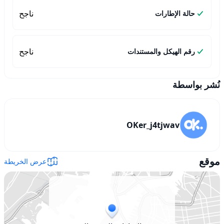
ناجح
حالة الإطارات
ناجح
رقم الهيكل والمستندات
نُشر بواسطة
OKer_j4tjwav
موقع
عرض الخريطة