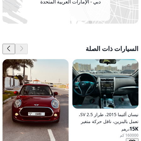
دبي - الإمارات العربية المتحدة
السيارات ذات الصلة
نيسان ألتيما 2015، طراز 2.5 SV،
تعمل بالبنزين، ناقل حركة متغير
15K
مستمر (CVT)، دفع أمامي
درهم
160000 كم