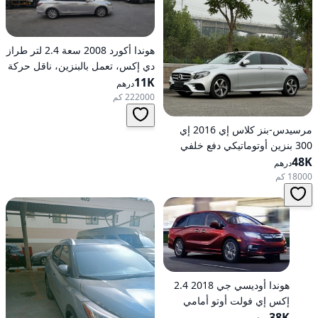
هوندا أكورد 2008 سعة 2.4 لتر طراز
دي إكس، تعمل بالبنزين، ناقل حركة
11K
أوتوماتيكي، دفع أمامي
درهم
222000 كم
مرسيدس-بنز كلاس إي 2016 إي
300 بنزين أوتوماتيكي دفع خلفي
48K
درهم
18000 كم
هوندا أوديسي جي 2018 2.4
إكس إي فولت أوتو أمامي
الدفع
38K