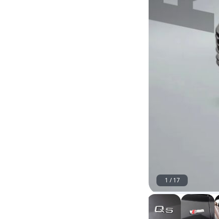
1
/
17