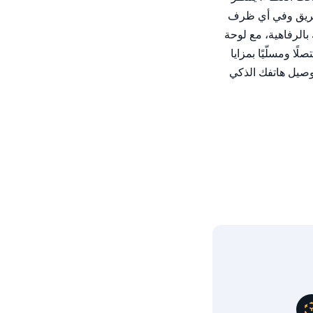
محرك توربو سعة ٢٫٠ لتر جاهزًا لتقديم أداء مذهل. وبقوة حصانية تبلغ ٢٤٥ حصانًا تحت تصرفك! ما يضمن تجربة قيادة مثيرة على أي سطح طريق وفي أي ظرف 
جوي.ppادخل إلى المقصورة الفاخرة، حيث صُنع كل تفصيل بدقة متناهية لرفع مستوى راحتك. استرخِ في مقاعد الجلد الفاخرة التي تحيط بك بالرفاهية، مع لوحة 
العرض الرقمية المُحدَّثة حديثًا ومساحة كبيرة لحمل الأمتعة وخيارات جلوس مرنة، مما يمنحك الحرية لأخذ كل ما تحتاجه في رحلاتك.ppابقَ متصلًا ومسلّيًا بمزايا 
التكنولوجيا المتقدمة من أودي. ويتيح لك شاشة اللمس الذكية MMI Plus تحكمًا سلسًا في أنظمة الملاحة والترفيه وإعدادات المركبة. وقم بتوصيل هاتفك الذكي 