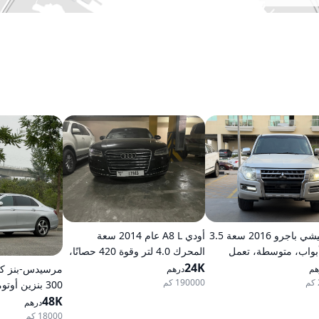
ميتسوبيشي باجرو 2016 سعة 3.5
أودي A8 L عام 2014 سعة
ر، 5 أبواب، متوسطة، تعمل
المحرك 4.0 لتر وقوة 420 حصانًا،
، أوتوماتيكية، دفع رباعي
24K
تعمل بالبنزين، ناقل حركة
هم
درهم
أوتوماتيكي، دفع كلي للعجلات
190000 كم
300 بنزين أوتوماتيكي دفع خلفي
48K
درهم
18000 كم