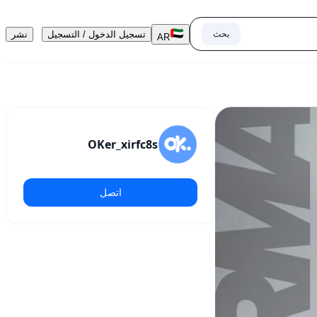
بحث
تسجيل الدخول / التسجيل
نشر
AR
OKer_xirfc8s
اتصل