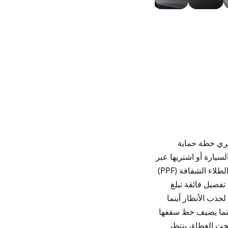
p2020 أودي Q5 45TSFI سلاينppنقدًا: ٨٩٬٠٠٠ درهم إماراتيppتمويل: ١٬٨٤٧ درهم إماراتي شهريًا، بدون دفعة أولىppيشمل قسطك الشهري خطة حماية 
سيارات RMA وخطة RMA SMART Protect!!ppاتصل الآن لمعرفة المزيد!!br------ تواصل معنا ------ppاحجز موعدًا لاختبار القيادة أو احجز السيارة أو اشتريها عبر 
الإنترنتppالمبيعات: ٠٤ ٨٢١ ٩٧٠٤pp------ حماية الطلاء من RMA (PPF) ------ppالتفصيل الفني للسيارة، حماية الطلاء السيراميكية، حماية الطلاء الشفافة (PPF) 
بلون شفاف أو مطفي أو ملون، تظليل الزجاجppRMA PPF: ٠٤ ٨٢١ ٩٧٧٤ppكل طراز معروض للبيع تم إعداده وفق أعلى المعايير مع حزمة تفصيل فائقة تبلغ 
قيمتها ٢٬٥٠٠ درهم إماراتيbr------ معلومات السيارة ------pp١٠٩٬٥٣٧ كيلومترًاppمواصفات إقليمية لدول مجلس التعاون الخليجيppاستعد لجذب الأنظار أينما 
ذهبت، إذ تتميز أودي Q5 عام ٢٠٢٠، طراز ٤٥TSFI، بتصميم أنيق رياضي يعكس الثقة. وتلفت خطوطها الجريئة ومنحنياتها المنقوشة الانتباه، بينما يضيف خط سقفها 
لمسة من الأناقة والرقي. ومع شبكها الأمامي الأحادي المميز وتقنيات الإضاءة LED، تُظهر هذه المركبة المزيج المثالي بين القوة والجمال.ppتحت الغطاء، ينتظر 