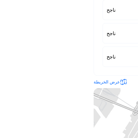
ناجح
ناجح
ناجح
عرض الخريطة