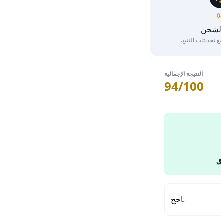
0
الشحن
تحديثات التتبع.
النتيجة الإجمالية
94/100
ق
ناجح