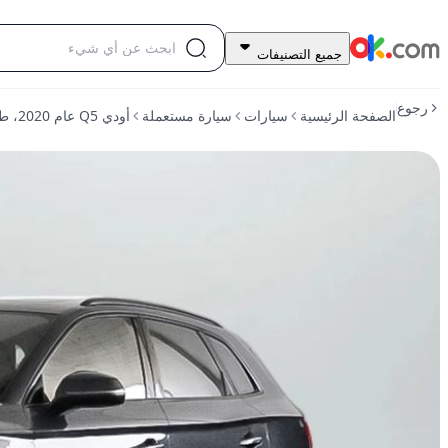
89,000
جميع التصنيفات
درهم
للبيع
رجوع
الصفحة الرئيسية
سيارات
سيارة مستعملة
أودي Q5 عام 2020، طراز 45 TFSI quattro Sport، تعمل بالبنزين، أوتوماتيكية الدفع الرباعي
أودي
Q5
عام
2020،
طراز
45
TFSI
quattro
Sport،
تعمل
بالبنزين،
أوتوماتيكية
الدفع
الرباعي
مستعمل