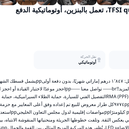
أودي Q5 عام 2020، طراز 45 TFSI quattro Sport، تعمل بالبنزين، أوتوماتيكية الدفع
نقل الحركة
أوتوماتيكي