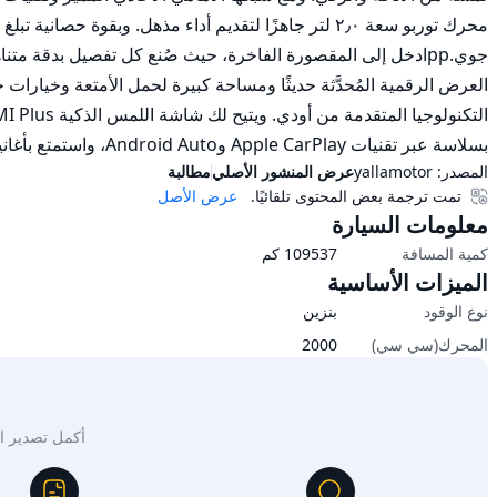
بسلاسة عبر تقنيات Apple CarPlay وAndroid Auto، واستمتع بأغانيك المفضلة عبر نظام الصوت المذهل.ppDD ID 149284-CHCHTp
المصدر:
yallamotor
عرض المنشور الأصلي
مطالبة
تمت ترجمة بعض المحتوى تلقائيًا.
عرض الأصل
معلومات السيارة
كمية المسافة
109537
كم
الميزات الأساسية
نوع الوقود
بنزين
المحرك(سي سي)
2000
أكمل تصدير السيار