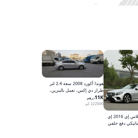
هوندا أكورد 2008 سعة 2.4 لتر
طراز دي إكس، تعمل بالبنزين،
11K
ناقل حركة أوتوماتيكي، دفع أمامي
درهم
222000 كم
مرسيدس-بنز كلاس إي 2016 إي