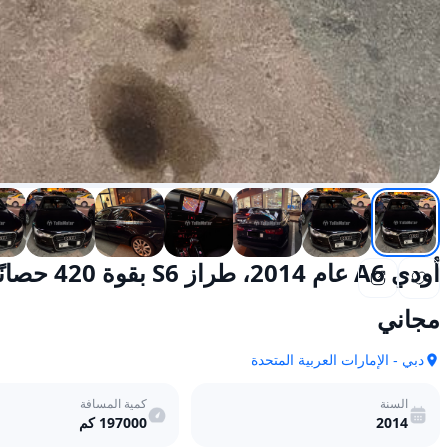
أودي A6 عام 2014، طراز S6 بقوة 420 حصانًا، تعمل بالبنزين، يدوي، دفع رباعي
مجاني
دبي - الإمارات العربية المتحدة
السنة
كمية المسافة
2014
197000
كم