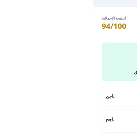
النتيجة الإجمالية
94/100
ق
ناجح
ناجح