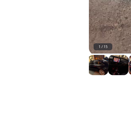
1
/
15