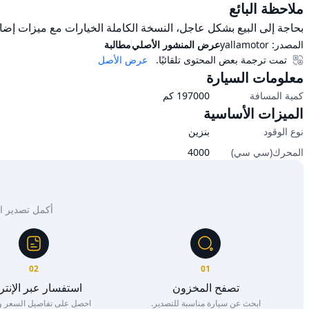
ملاحظة البائع
بحاجة إلى البيع بشكل عاجل، النسخة الكاملة الخيارات مع ميزات إضافية.
المصدر:
yallamotor
عرض المنشور الأصلي
مطالبة
تمت ترجمة بعض المحتوى تلقائيًا.
عرض الأصل
معلومات السيارة
كمية المسافة
197000
كم
الميزات الأساسية
نوع الوقود
بنزين
المحرك(سي سي)
4000
أكمل تصدير السيار
02
01
تصفح المخزون
استفسار عبر الإنت
ابحث عن سيارة مناسبة للتصدير.
احصل على تفاصيل السعر وا