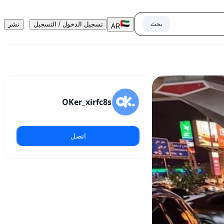
بحث
تسجيل الدخول / التسجيل
نشر
AR
OKer_xirfc8s
اتصل