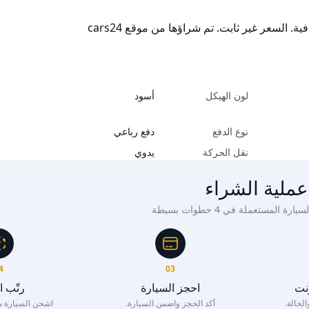
 السعر غير ثابت. تم شراؤها من موقع cars24
لون الهيكل
أسود
نوع الدفع
دفع رباعي
نقل الحركة
يدوي
عملية الشراء
ة المستعملة في 4 خطوات بسيطة
4
03
رنت
احجز السيارة
رتّب 
لحالة.
أكد الحجز واضمن السيارة.
اشحن السيارة مع 