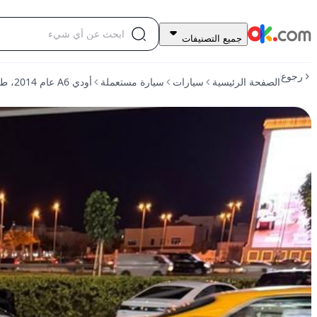
مجاني
جميع التصنيفات
للبيع
أودي
رجوع
الصفحة الرئيسية
سيارات
سيارة مستعملة
أودي A6 عام 2014، طراز S6 بقوة 420 حصانًا، تعمل بالبنزين، يدوي، دفع رباعي
A6
عام
2014،
طراز
S6
بقوة
420
حصانًا،
تعمل
بالبنزين،
يدوي،
دفع
رباعي
مستعمل