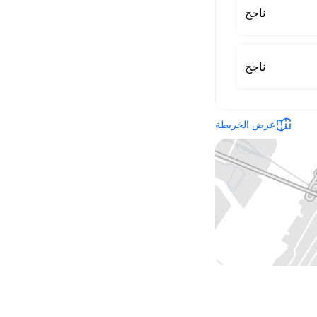
ناجح
ناجح
عرض الخريطة