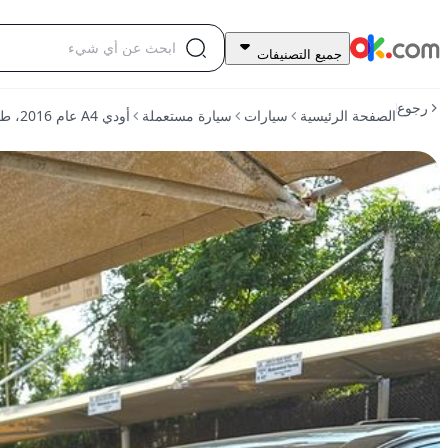
22,000
جميع التصنيفات
درهم
للبيع
رجوع
الصفحة الرئيسية
سيارات
سيارة مستعملة
أودي A4 عام 2016، طراز 35 TFSI المتقدم، بقوة 150 حصانًا، تعمل بالبنزين، أوتوماتيكية، دفع أمامي
أودي
A4
عام
2016،
طراز
35
TFSI
المتقدم،
بقوة
150
حصانًا،
تعمل
بالبنزين،
أوتوماتيكية،
دفع
أمامي
مستعمل