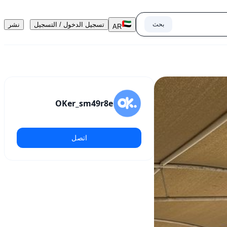
بحث
تسجيل الدخول / التسجيل
نشر
AR
OKer_sm49r8e
اتصل