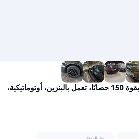
أودي A4 عام 2016، طراز 35 TFSI المتقدم، بقوة 150 حصانًا، تعمل بالبنزين، أوتوماتيكية،
نقل الحركة