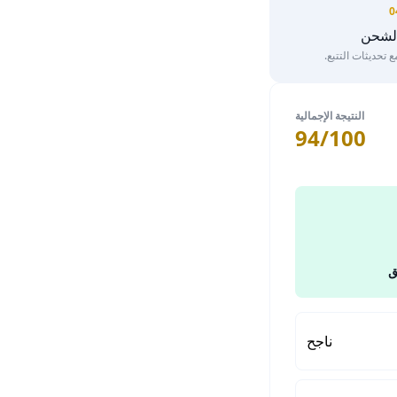
0
الشحن
تحديثات التتبع.
النتيجة الإجمالية
94/100
ق
ناجح