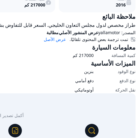
2016
217000
كم
ملاحظة البائع
طراز مخصص لدول مجلس التعاون الخليجي. السعر قابل للتفاوض بشكل ط
المصدر:
yallamotor
عرض المنشور الأصلي
مطالبة
تمت ترجمة بعض المحتوى تلقائيًا.
عرض الأصل
معلومات السيارة
كمية المسافة
217000
كم
الميزات الأساسية
نوع الوقود
بنزين
نوع الدفع
دفع أمامي
نقل الحركة
أوتوماتيكي
أكمل تصدير السيار