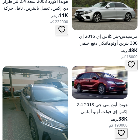
هوندا أكورد 2008 سعة 2.4 لتر طراز
دي إكس، تعمل بالبنزين، ناقل حركة
11K
أوتوماتيكي، دفع أمامي
درهم
222000 كم
مرسيدس-بنز كلاس إي 2016 إي
300 بنزين أوتوماتيكي دفع خلفي
48K
درهم
18000 كم
هوندا أوديسي جي 2018 2.4
إكس إي فولت أوتو أمامي
الدفع
38K
درهم
190000 كم