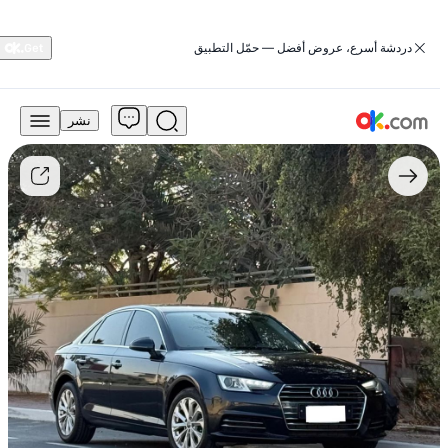
‏دردشة أسرع، عروض أفضل — حمّل التطبيق
نشر
37,500
درهم
للبيع
أودي
A4
2016
طراز
35
TFSI
المتقدم
بقوة
150
حصان،
تعمل
بالبنزين،
أوتوماتيكية