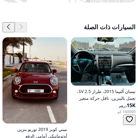
السيارات ذات الصلة
نيسان ألتيما 2015، طراز 2.5 SV،
تعمل بالبنزين، ناقل حركة متغير
15K
مستمر (CVT)، دفع أمامي
درهم
160000 كم
ميني كوبر 2019 توربو بنزين
أوتوماتيكي أمامي الدفع