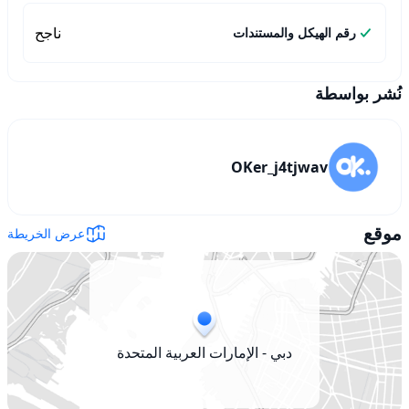
ناجح
رقم الهيكل والمستندات
نُشر بواسطة
OKer_j4tjwav
موقع
عرض الخريطة
دبي - الإمارات العربية المتحدة