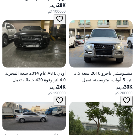
28K
درهم
100000 كم
ميتسوبيشي باجرو 2016 سعة 3.5
أودي A8 L عام 2014 سعة المحرك
لتر، 5 أبواب، متوسطة، تعمل
4.0 لتر وقوة 420 حصانًا، تعمل
30K
بالبنزين، أوتوماتيكية، دفع رباعي
24K
بالبنزين، ناقل حركة أوتوماتيكي، دفع
درهم
درهم
كلي للعجلات
200000 كم
190000 كم