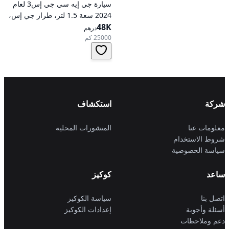
سيارة جي إيه سي جي إس3 لعام
2024 سعة 1.5 لتر، طراز جي إس،
48K
تعمل بالبنزين، ناقل حركة
درهم
أوتوماتيكي، دفع أمامي
25000 كم
شركة
استكشاف
معلومات عنا
المنشورات المحلية
شروط الاستخدام
سياسة الخصوصية
ساعد
كوكيز
اتصل بنا
سياسة الكوكيز
أسئلة وأجوبة
إعدادات الكوكيز
دعم وملاحظات