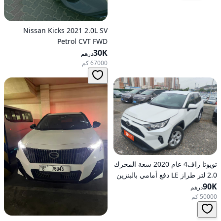
Nissan Kicks 2021 2.0L SV
Petrol CVT FWD
30K
درهم
67000 كم
تويوتا راف4 عام 2020 سعة المحرك
2.0 لتر طراز LE دفع أمامي بالبنزين
90K
أوتوماتيكي
درهم
50000 كم