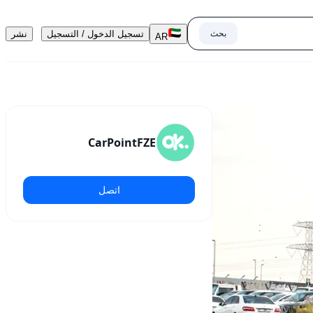
بحث
تسجيل الدخول / التسجيل
نشر
AR
CarPointFZE
اتصل