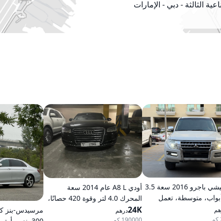
عية الثالثة - دبي - الإمارات
العربية المتحدة
ميتسوبيشي باجرو 2016 سعة 3.5
أودي A8 L عام 2014 سعة
ر، 5 أبواب، متوسطة، تعمل
المحرك 4.0 لتر وقوة 420 حصانًا،
، أوتوماتيكية، دفع رباعي
24K
تعمل بالبنزين، ناقل حركة
هم
درهم
أوتوماتيكي، دفع كلي للعجلات
190000 كم
300 بنزين أوتوماتيكي دفع خلفي