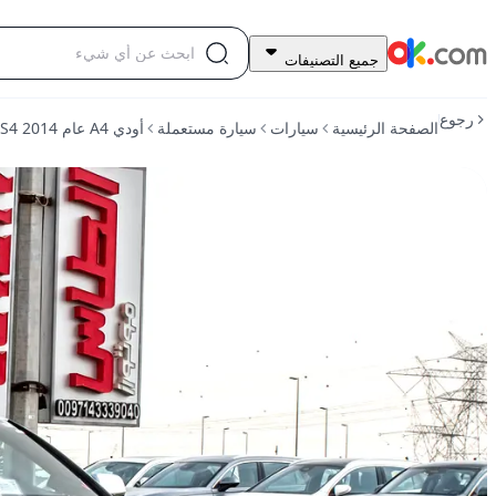
145,000
جميع التصنيفات
درهم
للبيع
رجوع
الصفحة الرئيسية
سيارات
سيارة مستعملة
أودي A4 عام 2014 RS4 أفانت بنزين يدوي الدفع الرباعي
أودي
A4
عام
2014
RS4
أفانت
بنزين
يدوي
الدفع
الرباعي
مستعمل