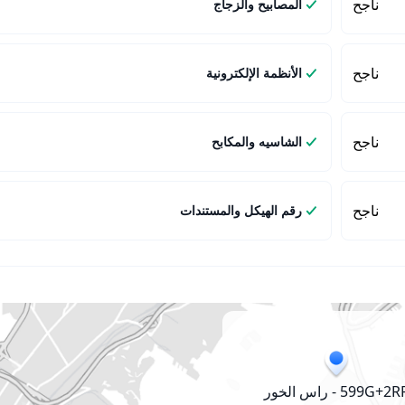
ناجح
المصابيح والزجاج
ناجح
الأنظمة الإلكترونية
ناجح
الشاسيه والمكابح
ناجح
رقم الهيكل والمستندات
599G+2RR - راس الخور