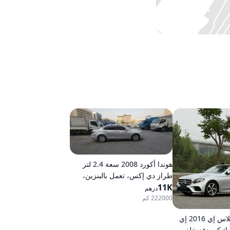
هوندا أكورد 2008 سعة 2.4 لتر
طراز دي إكس، تعمل بالبنزين،
11K
ناقل حركة أوتوماتيكي، دفع أمامي
درهم
222000 كم
مرسيدس-بنز كلاس إي 2016 إي