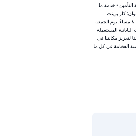
المستعملة المحلية ___________________________________ خدماتنا • مساعدة في تسجيل المركبة لدى هيئة الطرق والمواصلات (RTA) • خدمة التأمين • خدمة ما 
بعد البيع • التصدير إلى أي دولة • توصيل السيارة إلى أي مكان في دولة الإمارات العربية المتحدة ____________________________________ العنوان: كار بوينت 
ف.ز.إ.، الصالون رقم ٣٤٥، منطقة دبي للسيارات، راس الخور، دبي. أوقات الافتتاح: من السبت إلى الخميس من الساعة ٩:٠٠ صباحًا حتى ٨:٠٠ مساءً. يوم الجمعة 
من الساعة ٢:٠٠ ظهرًا حتى ٨:٠٠ مساءً ___________________________________ شركة كار بوينت ف.ز.إ.، التي تقدّم أكبر مخزون من السيارات اليابانية المستعملة 
المستوردة، أثبتت نفسها على مر السنين كقوة لا يستهان بها في سوق دبي. وقد مهّدت الجودة الممتازة لمنتجاتنا وخدماتنا للعملاء الطريق أمامنا لتعزيز مكانتنا في 
المنطقة أكثر فأكثر. ونحن لا نقدّم سوى أعرض تنوع ممكن من الخيارات لتلبية ذوق كل عميل وأسلوب حياته وميزانيته. زُرْ صالوننا لتشعر بلمسة الفخامة في كل ما 