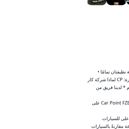
أودي RS4 نظيفة جدًّا • فقط ٥٦٬٠٠٠ كم • عام ٢٠١٤ • ضمان، طلاء أصلي ولا حادثة • صيانة ممتازة • لون أبيض • الناحيتان الداخلية والخارجية نظيفتان تمامًا • 
أوتوماتيك بالكامل • تحكم في النظام الصوتي على عجلة القيادة • تحكم في المناخ • مصابيح ضباب والعديد من المزايا الأخرى... • مرجع السيارة: CP لماذا شركة كار 
بوينت ف.ز.إ.؟ * أكثر من ١٠٠ سيارة فاخرة مستوردة من اليابان بأفضل الأسعار التنافسية * أكثر من ٣٠٠٠ عميل سعيد في جميع أنحاء العالم * لدينا فريق من 
___________________________________ زورونا على خرائط جوجل (انسخ الرابط والصقه في متصفحك) http://bit.ly/38F01AR أو ابحث عن Car Point FZE على 
https://www.instagram.com/carpointfze/ ___________________________________ لماذا السيارات المستوردة من اليابان؟ • إصدارات أعلى للسيارات 
المستعملة • انخفاض في معدل الاستهلاك • الأكثر موثوقية • صداقة أكبر للبيئة • سهولة في الصيانة • توفر قطع الغيار • قلة المسافة المقطوعة مقارنةً بالسيارات 