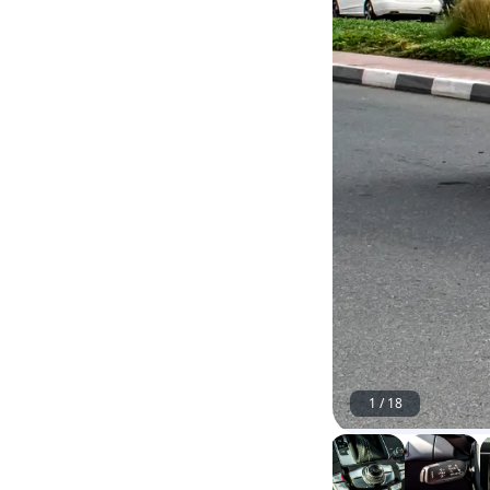
1
/
18