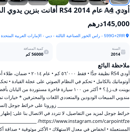
أودي A4 عام 2014 RS4 أفانت بنزين يدوي الدفع الرباعي
145,000
درهم
599G+2RR - راس الخور الصناعية الثالثة - دبي - الإمارات العربية المتحدة
السنة
كمية المسافة
2014
56000
كم
ملاحظة البائع