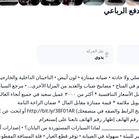
نقل الحركة
يدوي
مندوبي المبيعات الودودين والمتعددي اللغات والمحترفين * خيارات تمويل ملائمة * قيمة ممتازة مقابل المال * ضمان الراحة التامة 
خرائط جوجل لمزيد من التفاصيل، لا تتردد في الاتصال بنا على: إظهار رقم الهاتف إظهار رقم الهاتف تابعنا على إنستغرام 