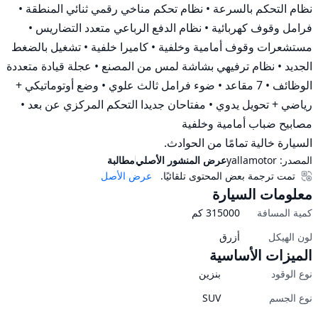
نظام التحكم بالسرعة • نظام تحكم مناخي رقمي ثنائي المنطقة • 
فرامل وقوف كهربائية • نظام الدفع الرباعي متعدد التضاريس • 
مستشعرات وقوف أمامية وخلفية • كاميرا خلفية • تشغيل بالضغط 
الجديد • نظام ترفيهي بشاشة لمس من المصنع • عجلة قيادة متعددة 
الوظائف • 7 مقاعد • ضوء فرامل ثالث علوي • وضع أوتوماتيكي + 
رياضي + تحويل يدوي • مفتاحان جديدا التحكم المركزي عن بعد • 
السيارة خالية تمامًا من الحوادث.
المصدر:
yallamotor
عرض المنشور الأصلي
مطالبة
تمت ترجمة بعض المحتوى تلقائيًا.
عرض الأصل
معلومات السيارة
كمية المسافة
315000
كم
لون الهيكل
أزرق
الميزات الأساسية
نوع الوقود
بنزين
نوع الجسم
SUV