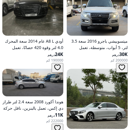
ميتسوبيشي باجرو 2016 سعة 3.5
أودي A8 L عام 2014 سعة المحرك
لتر، 5 أبواب، متوسطة، تعمل
4.0 لتر وقوة 420 حصانًا، تعمل
30K
بالبنزين، أوتوماتيكية، دفع رباعي
24K
بالبنزين، ناقل حركة أوتوماتيكي، دفع
درهم
درهم
كلي للعجلات
200000 كم
190000 كم
هوندا أكورد 2008 سعة 2.4 لتر طراز
دي إكس، تعمل بالبنزين، ناقل حركة
11K
أوتوماتيكي، دفع أمامي
درهم
222000 كم