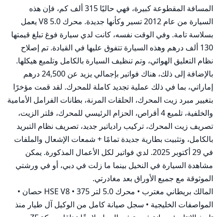
المسافة المقطوعة كبيرة، فهي حاليًا 315 ألف كم، فإن هذه 
السيارة من عام 2012 تسير وكأنها جديدة. محرك 5.0 V8 يعمل 
بسلاسة تامة. وفي الوقت نفسه، كانت لدي سيارة فوغ تبلغ قيمتها 
130 ألف درهم وهذه السيارة تتفوق عليها في القيادة. تم إصلاح 
نظام التعليق الهوائي، وتم تنظيف السيارة بالكامل وتلميع هيكلها. 
بالإضافة إلى ذلك، هناك فواتير بإجمالي يزيد عن 24,500 درهم 
إماراتي، بما في ذلك عملية تجديد كاملة للمحرك. لقد قمت مؤخرًا 
بتغيير مبرد زيت المحرك، الحلقات المرنة، بطانات الفرامل الأمامية 
والخلفية، تلميع 4 أقراص، الحزام الرئيسي للمحرك، فلتر الزيت، 
تصريف زيت المحرك، تركيب رادياتير جديد، تصريف نظام التبريد 
بالكامل، وتثبيت بطارية جديدة تمامًا + شمعات الإشعال والملفات 
في 29 أكتوبر 2025. لدي فواتير لكل الأعمال المذكورة. يمكن 
مشاهدة السيارة في النخيل بينما ما زلت في دبي، أو في ورشتي 
المالك بريطاني مغترب • محرك 5.0 لتر HSE V8 • 375 حصان • 
المواصفات الخليجية • سجل صيانة كامل من الوكيل آل طيار منذ 