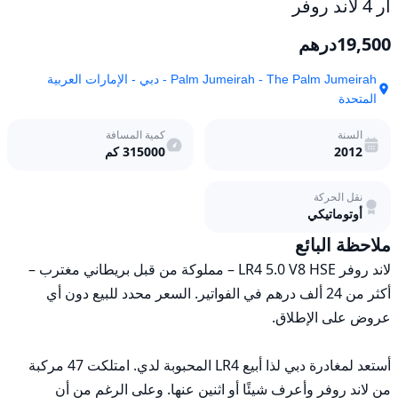
آر 4 لاند روفر
19,500
درهم
Palm Jumeirah - The Palm Jumeirah - دبي - الإمارات العربية
المتحدة
السنة
كمية المسافة
2012
315000
كم
نقل الحركة
أوتوماتيكي
ملاحظة البائع
لاند روفر LR4 5.0 V8 HSE – مملوكة من قبل بريطاني مغترب – 
أكثر من 24 ألف درهم في الفواتير. السعر محدد للبيع دون أي 
أستعد لمغادرة دبي لذا أبيع LR4 المحبوبة لدي. امتلكت 47 مركبة 
من لاند روفر وأعرف شيئًا أو اثنين عنها. وعلى الرغم من أن 