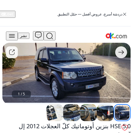
‏دردشة أسرع، عروض أفضل — حمّل التطبيق
نشر
19,500
درهم
للبيع
5.0
HSE
بنزين
أوتوماتيك
كلّ
العجلات
2012
1
/
5
إل
آر
4
لاند
روفر
5.0 HSE بنزين أوتوماتيك كلّ العجلات 2012 إل
مستعمل