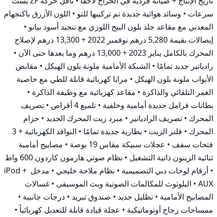
تاريخ الإنتاج + صيانة فردية في الجراج لاحقًا • ناقل حركة ZF بست 
سرعات • وسائد هوائية جديدة تم تركيبها للتو • اللون الأزرق باكنجهام 
المعدني مع مقاعد جلد بلون البيج اللوزي مع تنجيد أسود بيانو • 
إيصالات بقيمة 5,280 درهم نوفمبر 2022 + 13,300 درهم لإصلاح 
المحرك بالكامل يناير 2023 + 13,000 درهم وما بعدها حتى الآن • 
رادياتير جديد تمامًا • الشبكة الأمامية ملونة بلون الهيكل • مقابض 
الأبواب ملونة بلون الهيكل • مرايا كهربائية قابلة للطي مع خاصية 
الغمر التلقائي والذاكرة • مقاعد كهربائية مع وظيفة الذاكرة • 
بطانات فرامل جديدة أمامية وخلفية • تلميع 4 أقراص • تصريف 
المحرك • تصريف الرادياتير • مبرد زيت المحرك الجديد • حزام 
المحرك • فلتر الزيت • بطارية جديدة تمامًا • النوافذ الكهربائية + 3 
فتحات سقف • عجلات سبيكة مقاس 19 بوصة • مصابيح أمامية 
ثنائية الزينون ذاتية التشغيل • نظام صوتي هارمون كاردون 600 واط 
• أرقام لوحات دبي التصميمية • نظام ملاحة خليجي • مدخل iPod + 
AUX • البلوتوث للمكالمات الصوتية وبث الموسيقى • غسالات 
المصابيح الأمامية • تظليل جديد • صندوق تبريد • درجات جانبية • 
ممساحات زجاج أوتوماتيكية • عجلة قيادة قابلة للتعديل كهربائياً • 