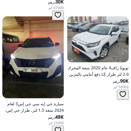
30K
درهم
67000 كم
تويوتا راف4 عام 2020 سعة المحرك
2.0 لتر طراز LE دفع أمامي بالبنزين
90K
أوتوماتيكي
درهم
50000 كم
سيارة جي إيه سي جي إس3 لعام
2024 سعة 1.5 لتر، طراز جي إس،
48K
تعمل بالبنزين، ناقل حركة
درهم
أوتوماتيكي، دفع أمامي
25000 كم