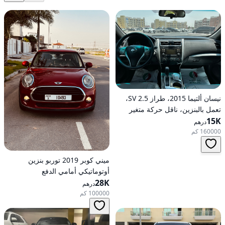
نيسان ألتيما 2015، طراز 2.5 SV،
تعمل بالبنزين، ناقل حركة متغير
15K
مستمر (CVT)، دفع أمامي
درهم
160000 كم
ميني كوبر 2019 توربو بنزين
أوتوماتيكي أمامي الدفع
28K
درهم
100000 كم