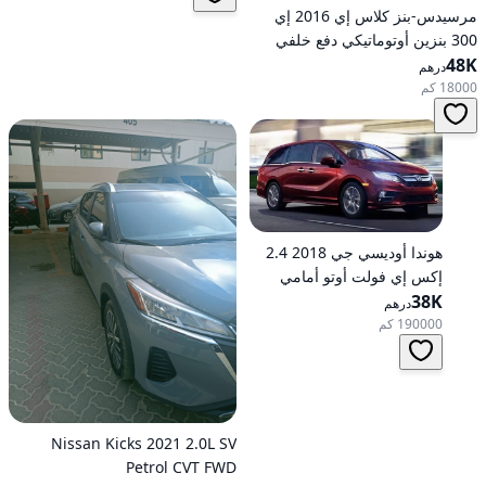
مرسيدس-بنز كلاس إي 2016 إي
300 بنزين أوتوماتيكي دفع خلفي
48K
درهم
18000 كم
هوندا أوديسي جي 2018 2.4
إكس إي فولت أوتو أمامي
الدفع
38K
درهم
190000 كم
Nissan Kicks 2021 2.0L SV
Petrol CVT FWD