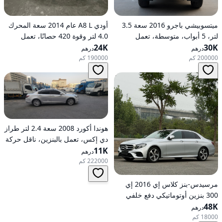
ميتسوبيشي باجرو 2016 سعة 3.5
أودي A8 L عام 2014 سعة المحرك
لتر، 5 أبواب، متوسطة، تعمل
4.0 لتر وقوة 420 حصانًا، تعمل
30K
بالبنزين، أوتوماتيكية، دفع رباعي
24K
بالبنزين، ناقل حركة أوتوماتيكي، دفع
درهم
درهم
كلي للعجلات
200000 كم
190000 كم
هوندا أكورد 2008 سعة 2.4 لتر طراز
دي إكس، تعمل بالبنزين، ناقل حركة
11K
أوتوماتيكي، دفع أمامي
درهم
222000 كم
مرسيدس-بنز كلاس إي 2016 إي
300 بنزين أوتوماتيكي دفع خلفي
48K
درهم
18000 كم