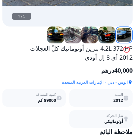
1
/
5
4.2L 372 HP بنزين أوتوماتيك كلّ العجلات
2012 أي 8 إل أودي
40,000
درهم
الوس - دبي - الإمارات العربية المتحدة
السنة
كمية المسافة
2012
89000
كم
نقل الحركة
أوتوماتيكي
ملاحظة البائع