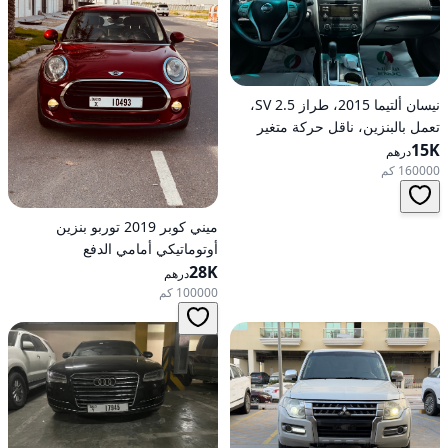
نيسان ألتيما 2015، طراز 2.5 SV،
تعمل بالبنزين، ناقل حركة متغير
15K
مستمر (CVT)، دفع أمامي
درهم
160000 كم
ميني كوبر 2019 توربو بنزين
أوتوماتيكي أمامي الدفع
28K
درهم
100000 كم