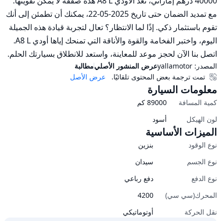
40000 درهم إماراتي، تعد الأودي A8 L هذه صفقة لا يمكن تفويتها. 
مع تمديد الضمان حتى تاريخ 2025-05-22، يمكنك أن تطمئن إلى أنك 
تقوم باستثمار ذكي. إذًا لما الانتظار؟ تعال لتجربة قيادة هذه الجميلة 
اليوم، واختبر الفخامة والقوة والأناقة التي تمنحك إياها أودي A8 L. 
اتصل بنا الآن لحجز موعد للمعاينة، واستعد للانطلاق بسيارتك الحلم.
المصدر:
yallamotor
عرض المنشور الأصلي
مطالبة
تمت ترجمة بعض المحتوى تلقائيًا.
عرض الأصل
معلومات السيارة
كمية المسافة
89000
كم
لون الهيكل
أسود
الميزات الأساسية
نوع الوقود
بنزين
نوع الجسم
سيدان
نوع الدفع
دفع رباعي
المحرك(سي سي)
4200
نقل الحركة
أوتوماتيكي