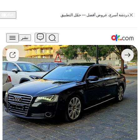
‏دردشة أسرع، عروض أفضل — حمّل التطبيق
نشر
40,000
درهم
للبيع
4.2L
372
HP
بنزين
أوتوماتيك
كلّ
العجلات
2012
أي
8
إل
أودي
مستعمل