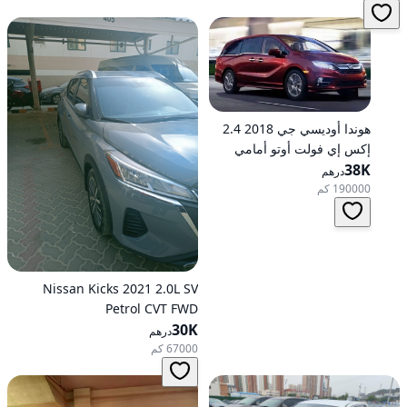
هوندا أوديسي جي 2018 2.4
إكس إي فولت أوتو أمامي
الدفع
38K
درهم
190000 كم
Nissan Kicks 2021 2.0L SV
Petrol CVT FWD
30K
درهم
67000 كم