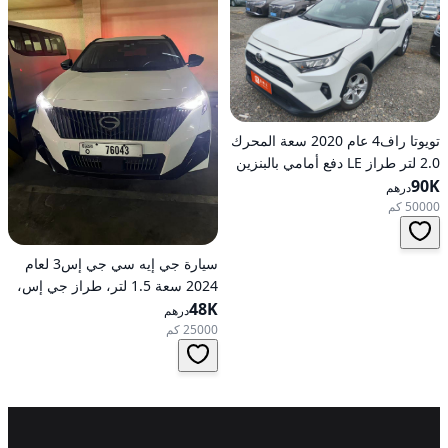
تويوتا راف4 عام 2020 سعة المحرك
2.0 لتر طراز LE دفع أمامي بالبنزين
90K
أوتوماتيكي
درهم
50000 كم
سيارة جي إيه سي جي إس3 لعام
2024 سعة 1.5 لتر، طراز جي إس،
48K
تعمل بالبنزين، ناقل حركة
درهم
أوتوماتيكي، دفع أمامي
25000 كم