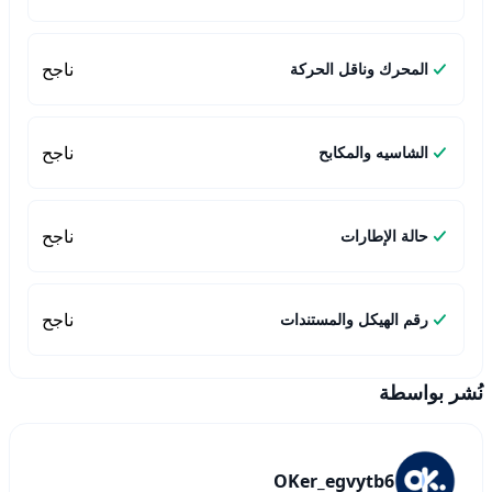
ناجح
المحرك وناقل الحركة
ناجح
الشاسيه والمكابح
ناجح
حالة الإطارات
ناجح
رقم الهيكل والمستندات
نُشر بواسطة
OKer_egvytb6