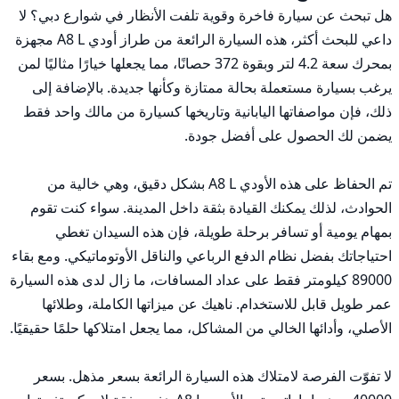
هل تبحث عن سيارة فاخرة وقوية تلفت الأنظار في شوارع دبي؟ لا 
داعي للبحث أكثر، هذه السيارة الرائعة من طراز أودي A8 L مجهزة 
بمحرك سعة 4.2 لتر وبقوة 372 حصانًا، مما يجعلها خيارًا مثاليًا لمن 
يرغب بسيارة مستعملة بحالة ممتازة وكأنها جديدة. بالإضافة إلى 
ذلك، فإن مواصفاتها اليابانية وتاريخها كسيارة من مالك واحد فقط 
تم الحفاظ على هذه الأودي A8 L بشكل دقيق، وهي خالية من 
الحوادث، لذلك يمكنك القيادة بثقة داخل المدينة. سواء كنت تقوم 
بمهام يومية أو تسافر برحلة طويلة، فإن هذه السيدان تغطي 
احتياجاتك بفضل نظام الدفع الرباعي والناقل الأوتوماتيكي. ومع بقاء 
89000 كيلومتر فقط على عداد المسافات، ما زال لدى هذه السيارة 
عمر طويل قابل للاستخدام. ناهيك عن ميزاتها الكاملة، وطلائها 
لا تفوّت الفرصة لامتلاك هذه السيارة الرائعة بسعر مذهل. بسعر 