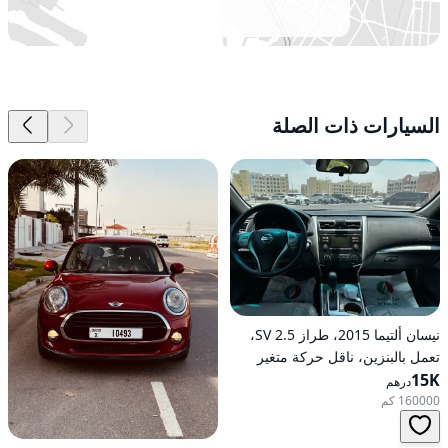
السيارات ذات الصلة
نيسان ألتيما 2015، طراز 2.5 SV،
تعمل بالبنزين، ناقل حركة متغير
15K
مستمر (CVT)، دفع أمامي
درهم
160000 كم