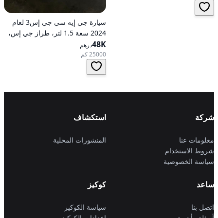
سيارة جي إيه سي جي إس3 لعام
2024 سعة 1.5 لتر، طراز جي إس،
48K
تعمل بالبنزين، ناقل حركة
درهم
أوتوماتيكي، دفع أمامي
25000 كم
شركة
استكشاف
معلومات عنا
المنشورات المحلية
شروط الاستخدام
سياسة الخصوصية
ساعد
كوكيز
اتصل بنا
سياسة الكوكيز
أسئلة وأجوبة
إعدادات الكوكيز