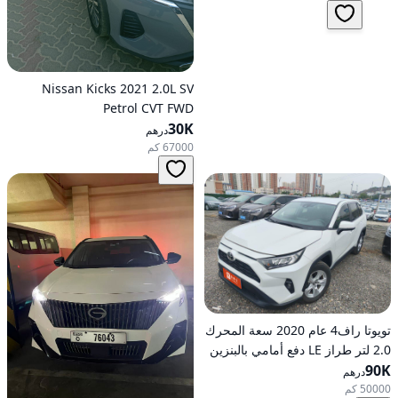
Nissan Kicks 2021 2.0L SV
Petrol CVT FWD
30K
درهم
67000 كم
تويوتا راف4 عام 2020 سعة المحرك
2.0 لتر طراز LE دفع أمامي بالبنزين
90K
أوتوماتيكي
درهم
50000 كم