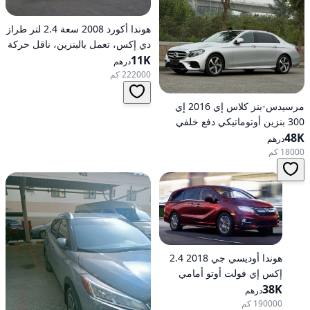
هوندا أكورد 2008 سعة 2.4 لتر طراز
دي إكس، تعمل بالبنزين، ناقل حركة
11K
أوتوماتيكي، دفع أمامي
درهم
222000 كم
مرسيدس-بنز كلاس إي 2016 إي
300 بنزين أوتوماتيكي دفع خلفي
48K
درهم
18000 كم
هوندا أوديسي جي 2018 2.4
إكس إي فولت أوتو أمامي
الدفع
38K
درهم
190000 كم