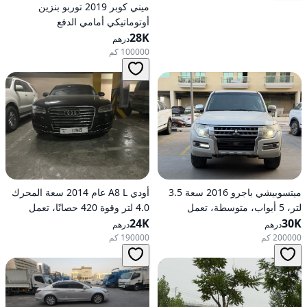
ميني كوبر 2019 توربو بنزين
أوتوماتيكي أمامي الدفع
28K
درهم
100000 كم
ميتسوبيشي باجرو 2016 سعة 3.5
أودي A8 L عام 2014 سعة المحرك
لتر، 5 أبواب، متوسطة، تعمل
4.0 لتر وقوة 420 حصانًا، تعمل
30K
بالبنزين، أوتوماتيكية، دفع رباعي
24K
بالبنزين، ناقل حركة أوتوماتيكي، دفع
درهم
درهم
كلي للعجلات
200000 كم
190000 كم