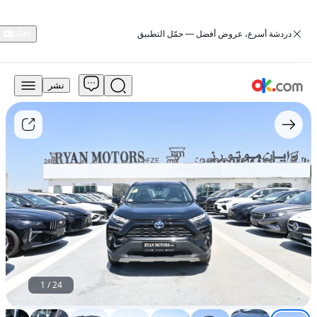
‏دردشة أسرع، عروض أفضل — حمّل التطبيق
نشر
120,000
درهم
للبيع
2.5L
XLE
هجين
كلّ
العجلات
هجين
CVT
كلّ
العجلات
2025
راف4
1
/
24
تويوتا
مستعمل