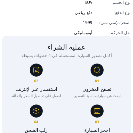
نوع الجسم
SUV
نوع الدفع
دفع رباعي
المحرك(سي سي)
1999
نقل الحركة
أوتوماتيكي
عملية الشراء
أكمل تصدير السيارة المستعملة في 4 خطوات بسيطة
02
01
تصفح المخزون
استفسار عبر الإنترنت
ابحث عن سيارة مناسبة للتصدير.
احصل على تفاصيل السعر والحالة.
04
03
احجز السيارة
رتّب الشحن