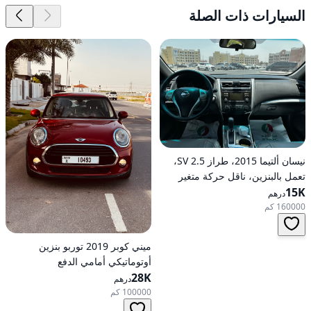
السيارات ذات الصلة
نيسان ألتيما 2015، طراز 2.5 SV،
تعمل بالبنزين، ناقل حركة متغير
15K
مستمر (CVT)، دفع أمامي
درهم
160000 كم
ميني كوبر 2019 توربو بنزين
أوتوماتيكي أمامي الدفع
28K
درهم
100000 كم