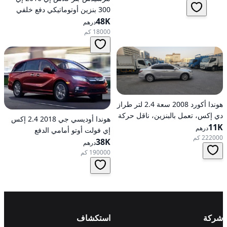
للعجلات
300 بنزين أوتوماتيكي دفع خلفي
48K
درهم
18000 كم
هوندا أكورد 2008 سعة 2.4 لتر طراز
دي إكس، تعمل بالبنزين، ناقل حركة
هوندا أوديسي جي 2018 2.4 إكس
11K
أوتوماتيكي، دفع أمامي
درهم
إي فولت أوتو أمامي الدفع
222000 كم
38K
درهم
190000 كم
شركة
استكشاف