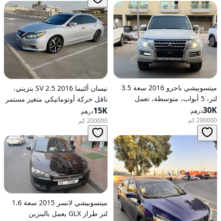
ميتسوبيشي باجرو 2016 سعة 3.5
نيسان ألتيما 2016 2.5 SV بنزيني،
لتر، 5 أبواب، متوسطة، تعمل
ناقل حركة أوتوماتيكي متغير مستمر
30K
بالبنزين، أوتوماتيكية، دفع رباعي
(CVT)، دفع أمامي
15K
درهم
درهم
200000 كم
200000 كم
ميتسوبيشي لانسر 2015 سعة 1.6
لتر طراز GLX يعمل بالبنزين