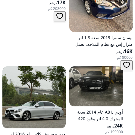
17K
وأوتوماتيكي بدفع أمامي
درهم
208000 كم
نيسان سنترا 2019 سعة 1.8 لتر
طراز إس مع نظام الملاحة، تعمل
16K
بالبنزين، ناقل حركة أوتوماتيكي، دفع
درهم
أمامي
80000 كم
أودي A8 L عام 2014 سعة
المحرك 4.0 لتر وقوة 420
24K
حصانًا، تعمل بالبنزين، ناقل
درهم
حركة أوتوماتيكي، دفع كلي
190000 كم
مرسيدس-بنز كلاس إي 2016 إي