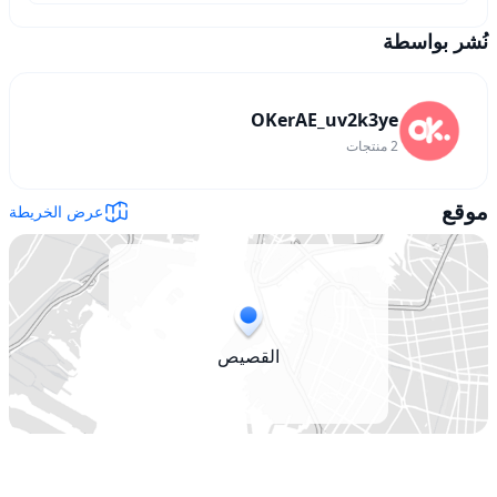
نُشر بواسطة
OKerAE_uv2k3ye
2
منتجات
موقع
عرض الخريطة
القصيص