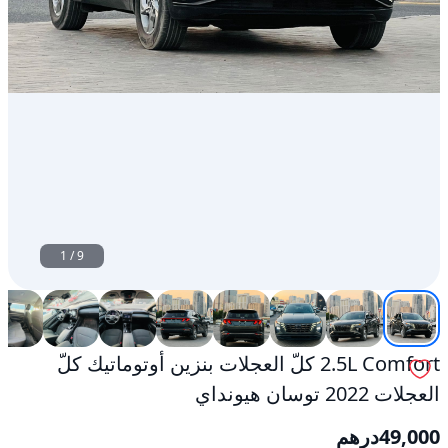
1
/
9
2.5L Comfort كلّ العجلات بنزين أوتوماتيك كلّ
العجلات 2022 توسان هيونداي
49,000
درهم