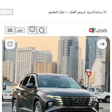
‏دردشة أسرع، عروض أفضل — حمّل التطبيق
نشر
49,000
درهم
للبيع
2.5L
Comfort
كلّ
العجلات
بنزين
أوتوماتيك
كلّ
العجلات
2022
توسان
هيونداي
مستعمل