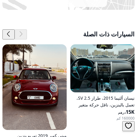
السيارات ذات الصلة
نيسان ألتيما 2015، طراز 2.5 SV،
تعمل بالبنزين، ناقل حركة متغير
15K
مستمر (CVT)، دفع أمامي
درهم
160000 كم
ميني كوبر 2019 توربو بنزين