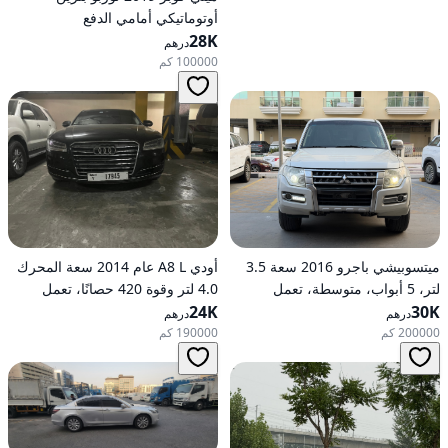
أوتوماتيكي أمامي الدفع
28K
درهم
100000 كم
ميتسوبيشي باجرو 2016 سعة 3.5
أودي A8 L عام 2014 سعة المحرك
لتر، 5 أبواب، متوسطة، تعمل
4.0 لتر وقوة 420 حصانًا، تعمل
30K
بالبنزين، أوتوماتيكية، دفع رباعي
24K
بالبنزين، ناقل حركة أوتوماتيكي، دفع
درهم
درهم
كلي للعجلات
200000 كم
190000 كم