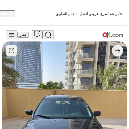
‏دردشة أسرع، عروض أفضل — حمّل التطبيق
نشر
6,100
درهم
للبيع
2.5L
SE
جلد
بنزين
أوتوماتيك
أمامي
2012
فيوجن
فورد
مستعمل