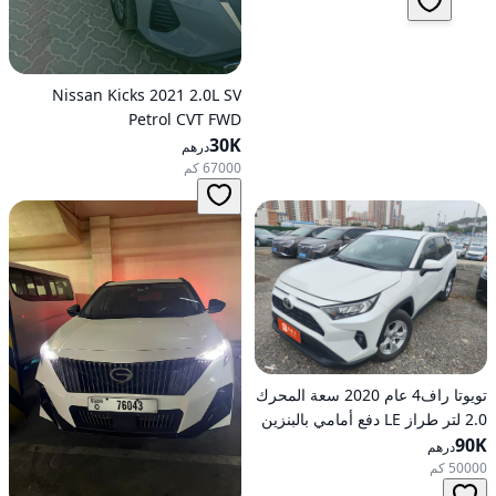
Nissan Kicks 2021 2.0L SV
Petrol CVT FWD
30K
درهم
67000 كم
تويوتا راف4 عام 2020 سعة المحرك
2.0 لتر طراز LE دفع أمامي بالبنزين
90K
أوتوماتيكي
درهم
50000 كم