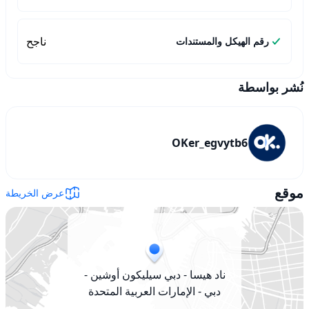
ناجح
رقم الهيكل والمستندات
نُشر بواسطة
OKer_egvytb6
موقع
عرض الخريطة
ناد هيسا - دبي سيليكون أوشين -
دبي - الإمارات العربية المتحدة