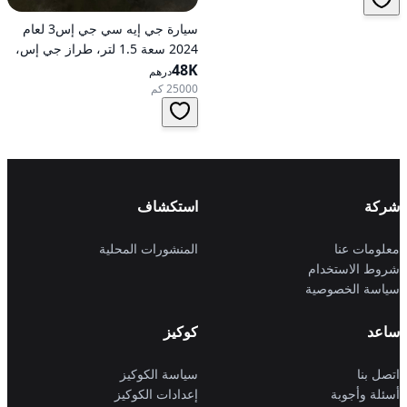
سيارة جي إيه سي جي إس3 لعام
2024 سعة 1.5 لتر، طراز جي إس،
48K
تعمل بالبنزين، ناقل حركة
درهم
أوتوماتيكي، دفع أمامي
25000 كم
شركة
استكشاف
معلومات عنا
المنشورات المحلية
شروط الاستخدام
سياسة الخصوصية
ساعد
كوكيز
اتصل بنا
سياسة الكوكيز
أسئلة وأجوبة
إعدادات الكوكيز