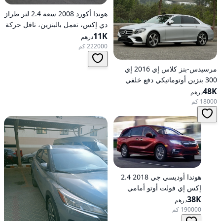
هوندا أكورد 2008 سعة 2.4 لتر طراز
دي إكس، تعمل بالبنزين، ناقل حركة
11K
أوتوماتيكي، دفع أمامي
درهم
222000 كم
مرسيدس-بنز كلاس إي 2016 إي
300 بنزين أوتوماتيكي دفع خلفي
48K
درهم
18000 كم
هوندا أوديسي جي 2018 2.4
إكس إي فولت أوتو أمامي
الدفع
38K
درهم
190000 كم