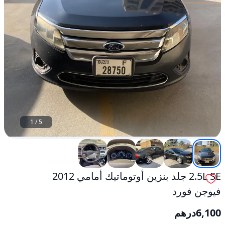
1
/
5
2.5L SE جلد بنزين أوتوماتيك أمامي 2012
فيوجن فورد
6,100
درهم