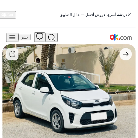
‏دردشة أسرع، عروض أفضل — حمّل التطبيق
نشر
20,000
درهم
للبيع
بيكانتو
كيا
2020
أمامي
أوتوماتيك
بنزين
1.2L
EX
مستعمل