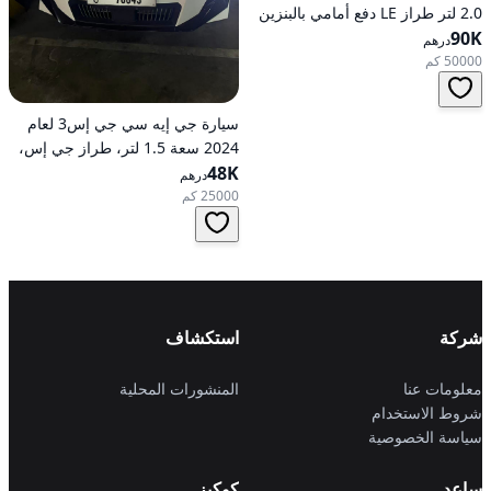
2.0 لتر طراز LE دفع أمامي بالبنزين
90K
أوتوماتيكي
درهم
50000 كم
سيارة جي إيه سي جي إس3 لعام
2024 سعة 1.5 لتر، طراز جي إس،
48K
تعمل بالبنزين، ناقل حركة
درهم
أوتوماتيكي، دفع أمامي
25000 كم
شركة
استكشاف
معلومات عنا
المنشورات المحلية
شروط الاستخدام
سياسة الخصوصية
ساعد
كوكيز