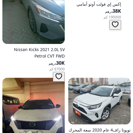
إكس إي فولت أوتو أمامي
الدفع
38K
درهم
190000 كم
Nissan Kicks 2021 2.0L SV
Petrol CVT FWD
30K
درهم
67000 كم
تويوتا راف4 عام 2020 سعة المحرك