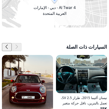
Al Twar 4 - دبي - الإمارات
العربية المتحدة
السيارات ذات الصلة
نيسان ألتيما 2015، طراز 2.5 SV،
تعمل بالبنزين، ناقل حركة متغير
15K
مستمر (CVT)، دفع أمامي