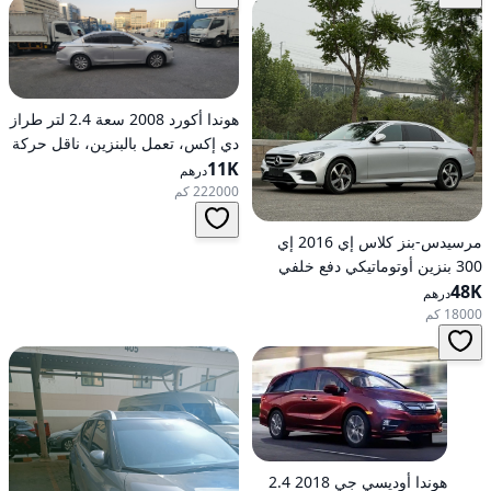
هوندا أكورد 2008 سعة 2.4 لتر طراز
دي إكس، تعمل بالبنزين، ناقل حركة
11K
أوتوماتيكي، دفع أمامي
درهم
222000 كم
مرسيدس-بنز كلاس إي 2016 إي
300 بنزين أوتوماتيكي دفع خلفي
48K
درهم
18000 كم
هوندا أوديسي جي 2018 2.4