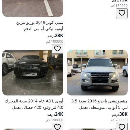
درهم
160000 كم
ميني كوبر 2019 توربو بنزين
أوتوماتيكي أمامي الدفع
28K
درهم
100000 كم
ميتسوبيشي باجرو 2016 سعة 3.5
أودي A8 L عام 2014 سعة المحرك
لتر، 5 أبواب، متوسطة، تعمل
4.0 لتر وقوة 420 حصانًا، تعمل
30K
بالبنزين، أوتوماتيكية، دفع رباعي
24K
بالبنزين، ناقل حركة أوتوماتيكي، دفع
درهم
درهم
كلي للعجلات
200000 كم
190000 كم