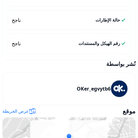
ناجح
حالة الإطارات
ناجح
رقم الهيكل والمستندات
نُشر بواسطة
OKer_egvytb6
موقع
عرض الخريطة