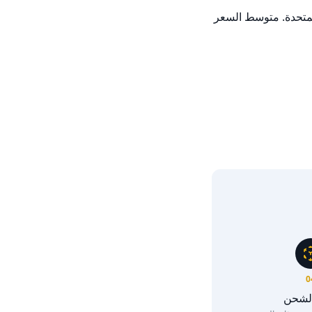
              إذا كنت ترغب في توسيع بحثك، فإن YallaMotor لديها حاليًا 28 سيارة نيسان كيكس مستعملة 1.6 SV 2022 في الإمارات العربية المتحدة. متوسط السعر 
0
الشحن