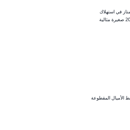
نيسان كيكس 2022 ✅ محرك 1.6 لتر – ناقل حركة أوتوماتيكي CVT✅ كم - 155 ألفًا✅ نظام ترفيهي مع مستشعرات عكسية✅ اقتصاد ممتاز في استهلاك 
الوقود✅ نظيف جدًا من الداخل والخارج✅ قيادة سلسة – لا توجد مشاكل✅ تكلفة صيانة منخفضة✅ مواصفات خليجية، طراز دبي 2022SUV صغيرة مثالية 
                  في دبي، لدينا حاليًا 14 سيارة نيسان كيكس مستعملة 1.6 SV 2022 للبيع. متوسط السعر المعلن هو 47,664 درهمًا إماراتيًا ومتوسط الأميال المقطوعة 