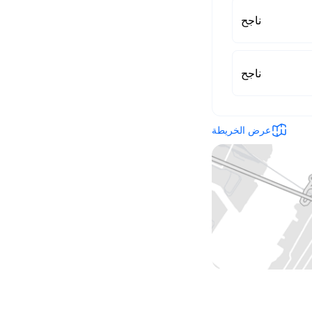
ناجح
ناجح
عرض الخريطة