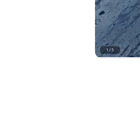
1
/
5