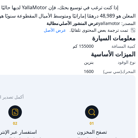
المعلن هو 48,989 درهمًا إماراتيًا ومتوسط الأميال المقطوعة سنويًا هو 71,682.
المصدر:
yallamotor
عرض المنشور الأصلي
مطالبة
تمت ترجمة بعض المحتوى تلقائيًا.
عرض الأصل
معلومات السيارة
كمية المسافة
155000
كم
الميزات الأساسية
نوع الوقود
بنزين
المحرك(سي سي)
1600
أكمل تصدير السيار
02
01
تصفح المخزون
استفسار عبر الإنت