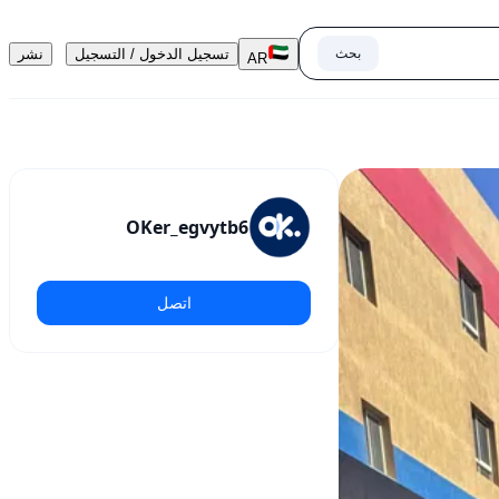
بحث
تسجيل الدخول / التسجيل
نشر
AR
OKer_egvytb6
اتصل