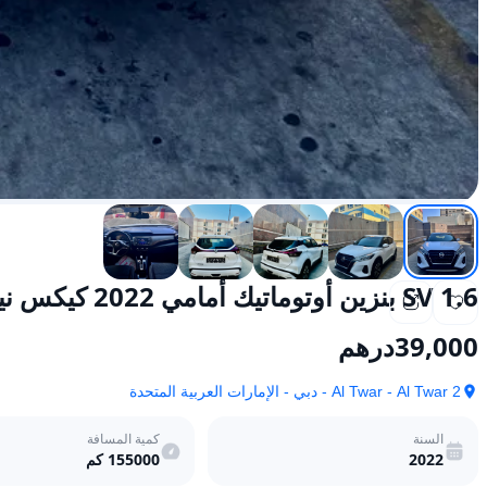
1.6 SV بنزين أوتوماتيك أمامي 2022 كيكس نيسان
39,000
درهم
Al Twar - Al Twar 2 - دبي - الإمارات العربية المتحدة
السنة
كمية المسافة
2022
155000
كم