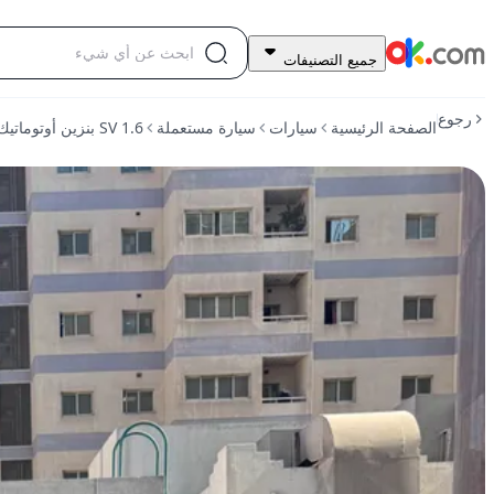
39,000
جميع التصنيفات
درهم
للبيع
رجوع
الصفحة الرئيسية
سيارات
سيارة مستعملة
1.6 SV بنزين أوتوماتيك أمامي 2022 كيكس نيسان
1.6
SV
بنزين
أوتوماتيك
أمامي
2022
كيكس
نيسان
مستعمل