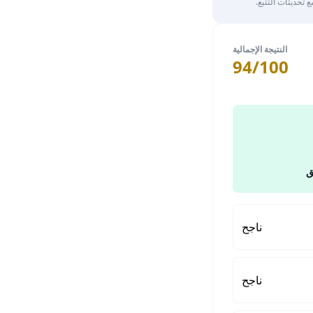
تحديثات التتبع.
النتيجة الإجمالية
94/100
ق
ناجح
ناجح