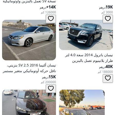
نسخة SV تعمل بالبنزين وأوتوماتيكية
19K
14K+
للدفع الأمامي
درهم
درهم
3000 كم
126000 كم
نيسان باترول 2014 سعة 4.0 لتر
طراز بلاتينيوم تعمل بالبنزين
نيسان ألتيما 2016 2.5 SV بنزيني،
40K
أوتوماتيكية بدفع كلي
درهم
ناقل حركة أوتوماتيكي متغير مستمر
186000 كم
(CVT)، دفع أمامي
15K
درهم
200000 كم