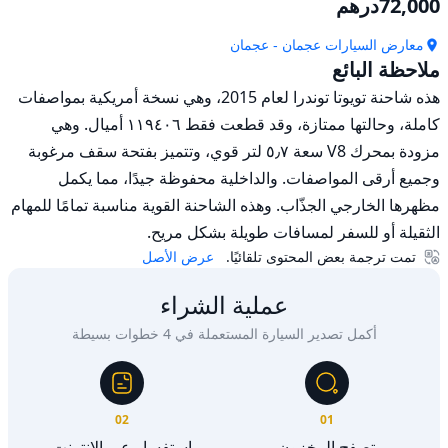
72,000
درهم
معارض السيارات عجمان - عجمان
ملاحظة البائع
هذه شاحنة تويوتا توندرا لعام 2015، وهي نسخة أمريكية بمواصفات 
كاملة، وحالتها ممتازة، وقد قطعت فقط ١١٩٤٠٦ أميال. وهي 
مزودة بمحرك V8 سعة ٥٫٧ لتر قوي، وتتميز بفتحة سقف مرغوبة 
وجميع أرقى المواصفات. والداخلية محفوظة جيدًا، مما يكمل 
مظهرها الخارجي الجذّاب. وهذه الشاحنة القوية مناسبة تمامًا للمهام 
الثقيلة أو للسفر لمسافات طويلة بشكل مريح.
تمت ترجمة بعض المحتوى تلقائيًا.
عرض الأصل
عملية الشراء
أكمل تصدير السيارة المستعملة في 4 خطوات بسيطة
02
01
تصفح المخزون
استفسار عبر الإنترنت