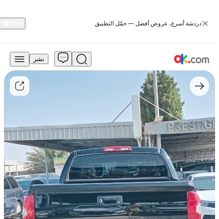
‏دردشة أسرع، عروض أفضل — حمّل التطبيق
نشر
72,000
درهم
للبيع
تويوتا
توندرا،
موديل
2015،
من
الولايات
المتحدة
الأمريكية،
بجميع
المواصفات
الكاملة،
مع
فتحة