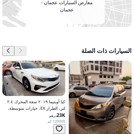
معارض السيارات عجمان -
عجمان
السيارات ذات الصلة
كيا أوبتيما ٢٠١٩ سعة المحرك ٢.٤
لتر، الطراز EX، خيارات متوسطة،
23K
تعمل بالبنزين، أوتوماتيكية، دفع
درهم
أمامي
120000 كم