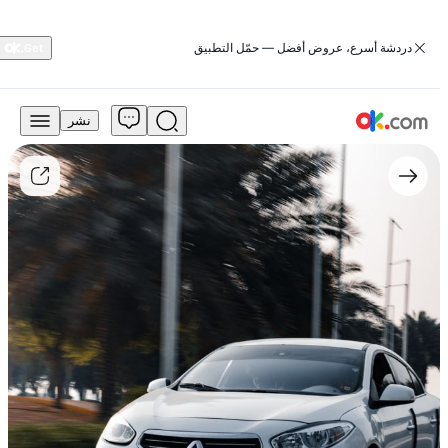
‏دردشة أسرع، عروض أفضل — حمّل التطبيق
نشر
11,000
درهم
للبيع
رينو
فلويانس
2013
سعة
1.6
لتر،
الطراز
القياسي،
يعمل
بالبنزين،
ناقل
حركة
يدوي،