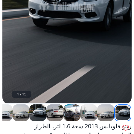
دفع
أمامي
مستعمل
1
/
15
رينو فلويانس 2013 سعة 1.6 لتر، الطراز