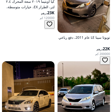
كيا أوبتيما ٢٠١٩ سعة المحرك ٢.٤
لتر، الطراز EX، خيارات متوسطة،
23K
تعمل بالبنزين، أوتوماتيكية، دفع
درهم
أمامي
120000 كم
تويوتا سينا LE عام 2011، دفع رباعي
22K
درهم
200000 كم