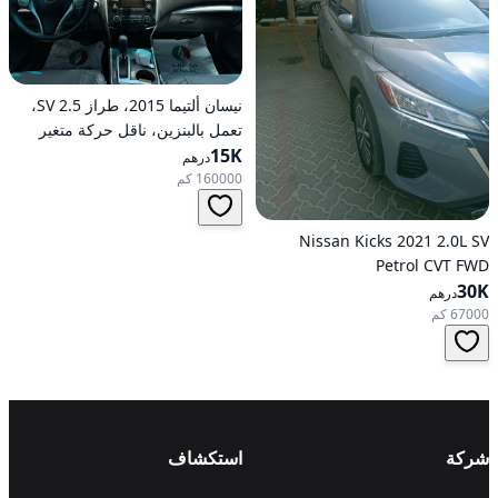
نيسان ألتيما 2015، طراز 2.5 SV،
تعمل بالبنزين، ناقل حركة متغير
15K
مستمر (CVT)، دفع أمامي
درهم
160000 كم
Nissan Kicks 2021 2.0L SV
Petrol CVT FWD
30K
درهم
67000 كم
شركة
استكشاف