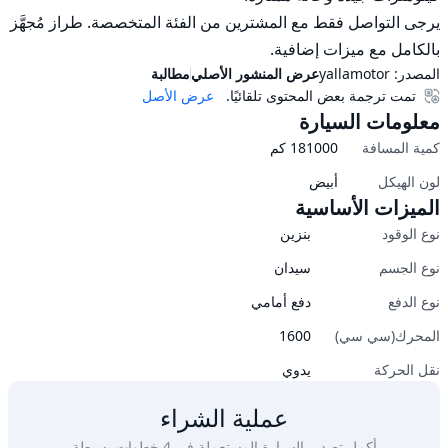
يرجى التواصل فقط مع المشترين من الفئة المتخصصة. طراز مُجهَّز 
بالكامل مع ميزات إضافية.
المصدر:
yallamotor
عرض المنشور الأصلي
مطالبة
تمت ترجمة بعض المحتوى تلقائيًا.
عرض الأصل
معلومات السيارة
كمية المسافة
181000
كم
لون الهيكل
أبيض
الميزات الأساسية
نوع الوقود
بنزين
نوع الجسم
سيدان
نوع الدفع
دفع أمامي
المحرك(سي سي)
1600
نقل الحركة
يدوي
عملية الشراء
أكمل تصدير السيارة المستعملة في 4 خطوات بسيطة