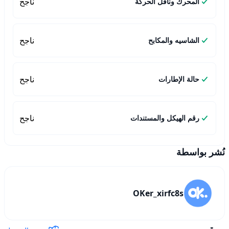
ناجح
المحرك وناقل الحركة
ناجح
الشاسيه والمكابح
ناجح
حالة الإطارات
ناجح
رقم الهيكل والمستندات
نُشر بواسطة
OKer_xirfc8s