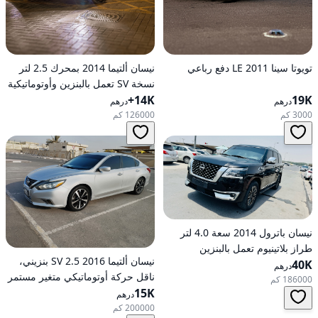
تويوتا سينا 2011 LE دفع رباعي
نيسان ألتيما 2014 بمحرك 2.5 لتر
نسخة SV تعمل بالبنزين وأوتوماتيكية
19K
14K+
للدفع الأمامي
درهم
درهم
3000 كم
126000 كم
نيسان باترول 2014 سعة 4.0 لتر
طراز بلاتينيوم تعمل بالبنزين
نيسان ألتيما 2016 2.5 SV بنزيني،
40K
أوتوماتيكية بدفع كلي
درهم
ناقل حركة أوتوماتيكي متغير مستمر
186000 كم
(CVT)، دفع أمامي
15K
درهم
200000 كم