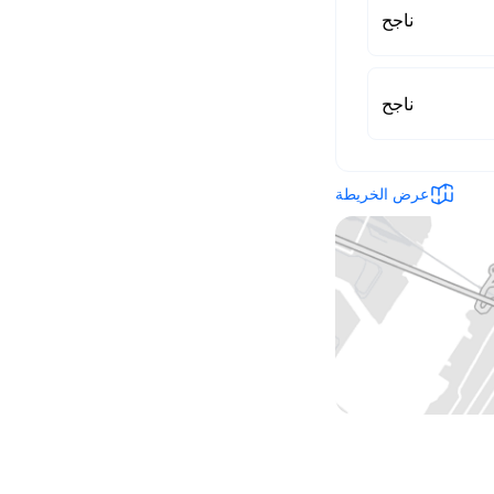
ناجح
ناجح
عرض الخريطة