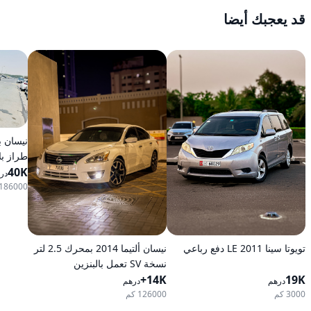
قد يعجبك أيضا
طراز بلا
40K
أوتومات
در
186000 كم
تويوتا سينا 2011 LE دفع رباعي
نيسان ألتيما 2014 بمحرك 2.5 لتر
نسخة SV تعمل بالبنزين
19K
14K+
وأوتوماتيكية للدفع الأمامي
درهم
درهم
3000 كم
126000 كم