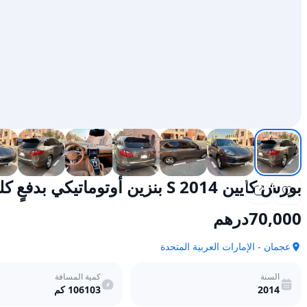
بورش كايين 2014 S بنزين أوتوماتيكي بدفعٍ كليٍّ للعجلات
70,000
درهم
عجمان - الإمارات العربية المتحدة
السنة
كمية المسافة
2014
106103
كم