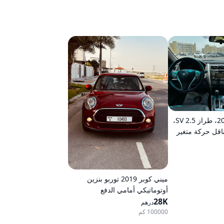
نيسان ألتيما 2015، طراز 2.5 SV،
ناقل حركة متغير
ميني كوبر 2019 توربو بنزين
أوتوماتيكي أمامي الدفع
28K
درهم
100000 كم