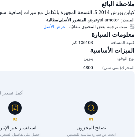
ملاحظة البائع
كياين بورش 2014 S. النسخة المجهزة بالكامل مع ميزات إضافية. سجل الخدمة الكامل للسيارة متاح
المصدر:
yallamotor
عرض المنشور الأصلي
مطالبة
تمت ترجمة بعض المحتوى تلقائيًا.
عرض الأصل
معلومات السيارة
كمية المسافة
106103
كم
الميزات الأساسية
نوع الوقود
بنزين
المحرك(سي سي)
4800
أكمل تصدير السيار
02
01
تصفح المخزون
استفسار عبر الإنت
ابحث عن سيارة مناسبة للتصدير.
احصل على تفاصيل السعر وا