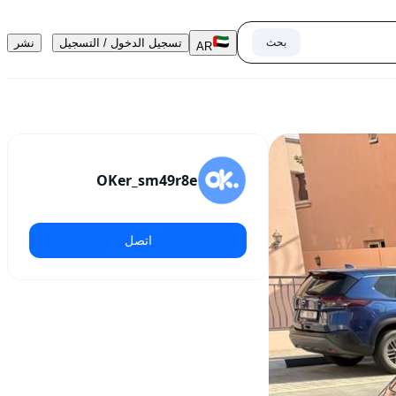
بحث
تسجيل الدخول / التسجيل
نشر
AR
OKer_sm49r8e
اتصل