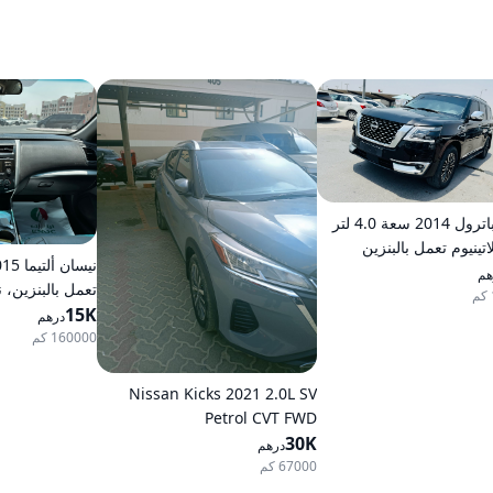
نيسان باترول 2014 سعة 4.0 لتر
تينيوم تعمل بالبنزين
يكية بدفع كلي
هم
تعمل بالبنزين، 
15K
مستمر (CVT)، دفع أمامي
درهم
160000 كم
Nissan Kicks 2021 2.0L SV
Petrol CVT FWD
30K
درهم
67000 كم