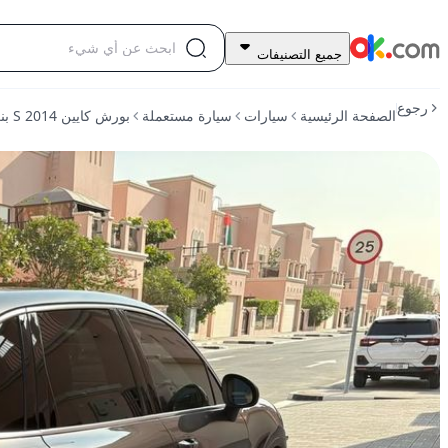
70,000
جميع التصنيفات
درهم
للبيع
رجوع
الصفحة الرئيسية
سيارات
سيارة مستعملة
بورش كايين 2014 S بنزين أوتوماتيكي بدفعٍ كليٍّ للعجلات
بورش
كايين
2014
S
بنزين
أوتوماتيكي
بدفعٍ
كليٍّ
للعجلات
مستعمل