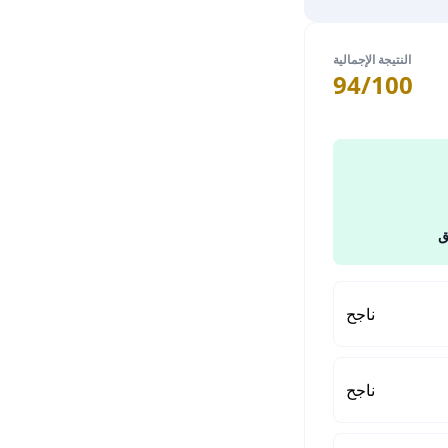
النتيجة الإجمالية
94/100
ق
ناجح
ناجح