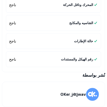
ناجح
المحرك وناقل الحركة
ناجح
الشاسيه والمكابح
ناجح
حالة الإطارات
ناجح
رقم الهيكل والمستندات
نُشر بواسطة
OKer_j4tjwav