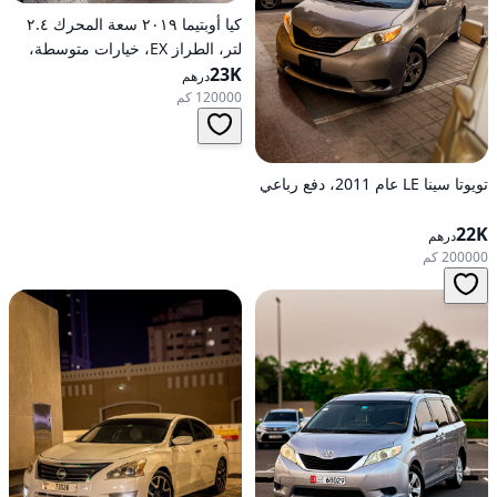
كيا أوبتيما ٢٠١٩ سعة المحرك ٢.٤
لتر، الطراز EX، خيارات متوسطة،
23K
تعمل بالبنزين، أوتوماتيكية، دفع
درهم
أمامي
120000 كم
تويوتا سينا LE عام 2011، دفع رباعي
22K
درهم
200000 كم