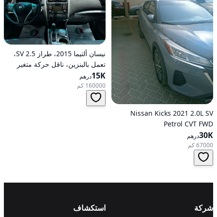
نيسان ألتيما 2015، طراز 2.5 SV،
تعمل بالبنزين، ناقل حركة متغير
15K
مستمر (CVT)، دفع أمامي
درهم
160000 كم
Nissan Kicks 2021 2.0L SV
Petrol CVT FWD
30K
درهم
67000 كم
شركة
استكشاف