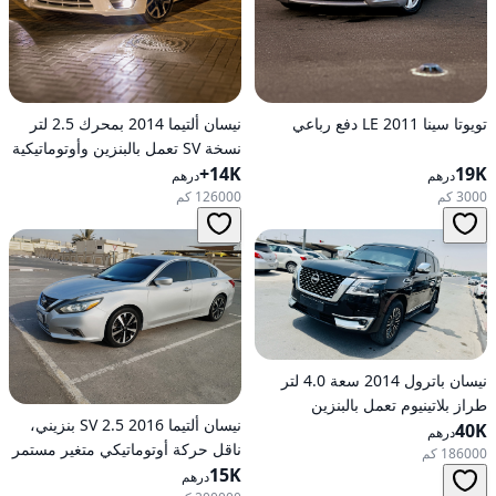
تويوتا سينا 2011 LE دفع رباعي
نيسان ألتيما 2014 بمحرك 2.5 لتر
نسخة SV تعمل بالبنزين وأوتوماتيكية
19K
14K+
للدفع الأمامي
درهم
درهم
3000 كم
126000 كم
نيسان باترول 2014 سعة 4.0 لتر
طراز بلاتينيوم تعمل بالبنزين
نيسان ألتيما 2016 2.5 SV بنزيني،
40K
أوتوماتيكية بدفع كلي
درهم
ناقل حركة أوتوماتيكي متغير مستمر
186000 كم
(CVT)، دفع أمامي
15K
درهم