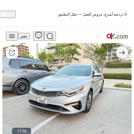
‏دردشة أسرع، عروض أفضل — حمّل التطبيق
نشر
22,000
درهم
للبيع
كيا
أوبتيما
2020،
4
أبواب،
سعة
2.0
لتر،
الطراز
LX،
تعمل
بالبنزين،
ناقل
1
/
10