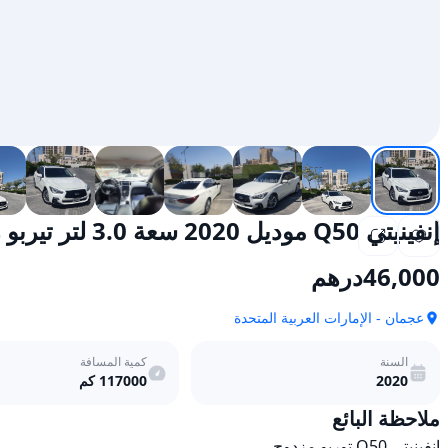
إنفينيتي Q50 موديل 2020 سعة 3.0 لتر تيربو رياضي يعمل بالبنزين وأوتوماتيكي للدفع الخلفي
46,000
درهم
عجمان - الإمارات العربية المتحدة
السنة
كمية المسافة
2020
117000
كم
ملاحظة البائع