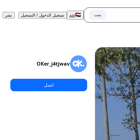
بحث
تسجيل الدخول / التسجيل
نشر
AR
OKer_j4tjwav
اتصل