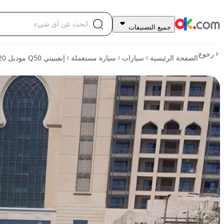
46,000
جميع التصنيفات
درهم
للبيع
رجوع
الصفحة الرئيسية
سيارات
سيارة مستعملة
إنفينيتي Q50 موديل 2020 سعة 3.0 لتر تيربو رياضي يعمل بالبنزين وأوتوماتيكي للدفع الخلفي
إنفينيتي
Q50
موديل
2020
سعة
3.0
لتر
تيربو
رياضي
يعمل
بالبنزين
وأوتوماتيكي
للدفع
الخلفي
مستعمل