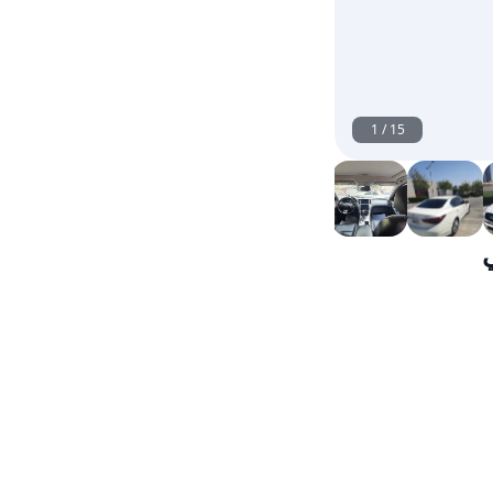
1
/
15