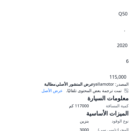
  115,000
المصدر:
yallamotor
عرض المنشور الأصلي
مطالبة
تمت ترجمة بعض المحتوى تلقائيًا.
عرض الأصل
معلومات السيارة
كمية المسافة
117000
كم
الميزات الأساسية
نوع الوقود
بنزين
المحرك(سي سي)
3000