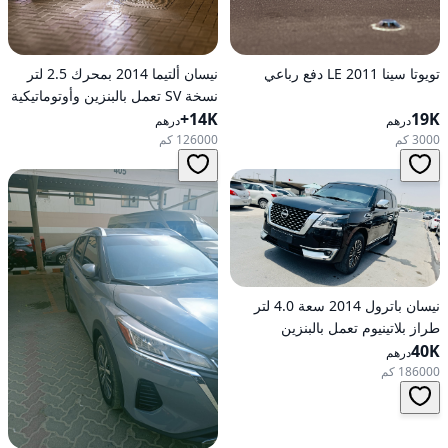
تويوتا سينا 2011 LE دفع رباعي
نيسان ألتيما 2014 بمحرك 2.5 لتر
نسخة SV تعمل بالبنزين وأوتوماتيكية
19K
14K+
للدفع الأمامي
درهم
درهم
3000 كم
126000 كم
نيسان باترول 2014 سعة 4.0 لتر
طراز بلاتينيوم تعمل بالبنزين
40K
أوتوماتيكية بدفع كلي
درهم
186000 كم