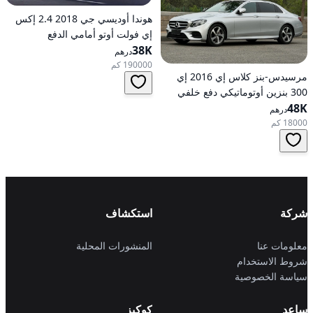
هوندا أوديسي جي 2018 2.4 إكس
إي فولت أوتو أمامي الدفع
38K
درهم
190000 كم
مرسيدس-بنز كلاس إي 2016 إي
300 بنزين أوتوماتيكي دفع خلفي
48K
درهم
18000 كم
شركة
استكشاف
معلومات عنا
المنشورات المحلية
شروط الاستخدام
سياسة الخصوصية
ساعد
كوكيز