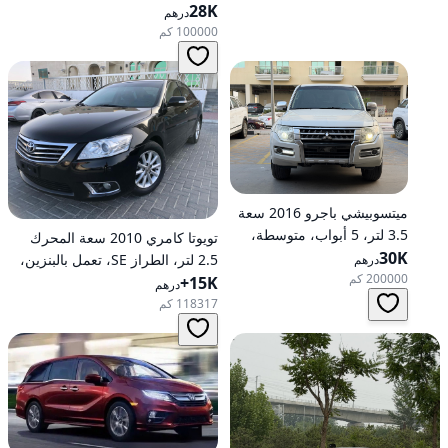
28K
درهم
100000 كم
ميتسوبيشي باجرو 2016 سعة
3.5 لتر، 5 أبواب، متوسطة،
تويوتا كامري 2010 سعة المحرك
30K
تعمل بالبنزين، أوتوماتيكية، دفع
2.5 لتر، الطراز SE، تعمل بالبنزين،
درهم
رباعي
200000 كم
15K+
أوتوماتيكية، دفع أمامي
درهم
118317 كم