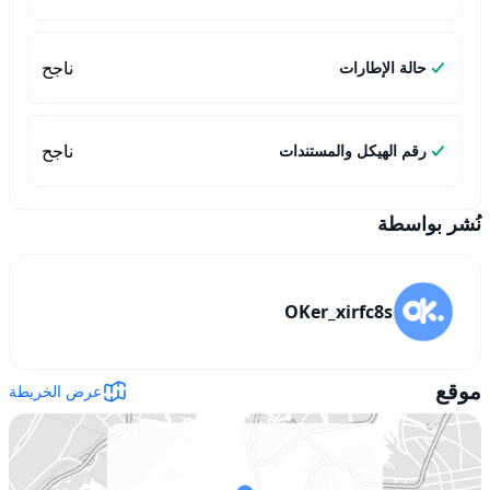
ناجح
حالة الإطارات
ناجح
رقم الهيكل والمستندات
نُشر بواسطة
OKer_xirfc8s
موقع
عرض الخريطة