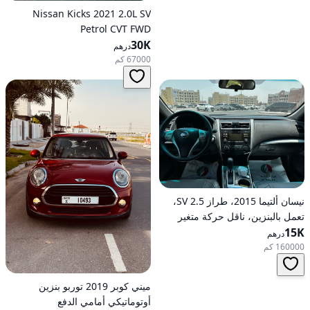
Nissan Kicks 2021 2.0L SV
Petrol CVT FWD
30K
درهم
67000 كم
نيسان ألتيما 2015، طراز 2.5 SV،
تعمل بالبنزين، ناقل حركة متغير
15K
مستمر (CVT)، دفع أمامي
درهم
160000 كم
ميني كوبر 2019 توربو بنزين
أوتوماتيكي أمامي الدفع