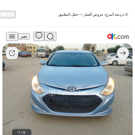
‏دردشة أسرع، عروض أفضل — حمّل التطبيق
نشر
18,000
درهم
للبيع
هيونداي
سوناتا
2015
سعة
2.0
لتر
هجينة
SE
هجينة
أوتوماتيكية
دفع
أمامي
مستعمل
1
/
6