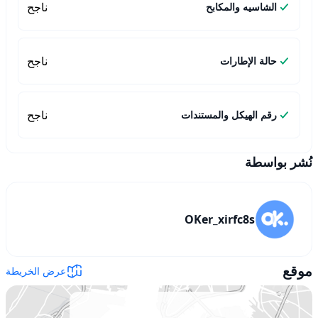
ناجح
الشاسيه والمكابح
ناجح
حالة الإطارات
ناجح
رقم الهيكل والمستندات
نُشر بواسطة
OKer_xirfc8s
موقع
عرض الخريطة