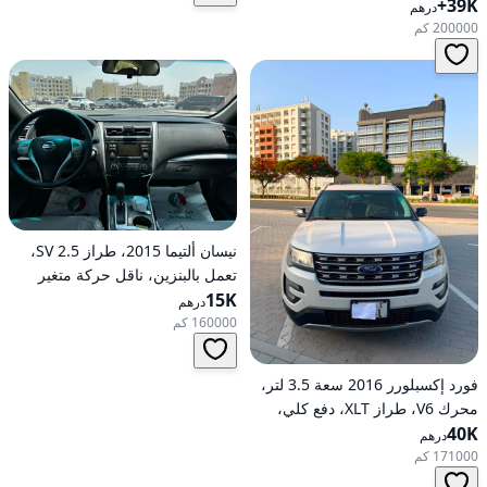
39K+
أوتوماتيكي، دفع خلفي
درهم
200000 كم
نيسان ألتيما 2015، طراز 2.5 SV،
تعمل بالبنزين، ناقل حركة متغير
15K
مستمر (CVT)، دفع أمامي
درهم
160000 كم
فورد إكسبلورر 2016 سعة 3.5 لتر،
محرك V6، طراز XLT، دفع كلي،
40K
خيارات متوسطة، تعمل بالبنزين،
درهم
أوتوماتيكية، دفع كلي
171000 كم