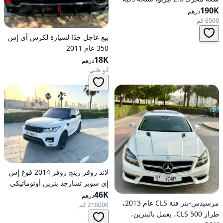
190K
رائدة هجينة ذات دفع كلي على
درهم
العجلات
6500 كم
بيع عاجل جدًا لسيارة لكزس آي إس
350 عام 2011
18K
درهم
أبو ظبي
لاند روفر رينج روفر 2014 فوغ إس
إي سوبر تشارجد بنزين أوتوماتيكي
46K
بدفع كلي للعجلات
درهم
مرسيدس-بنز فئة CLS عام 2013،
210000 كم
طراز CLS 500، يعمل بالبنزين،