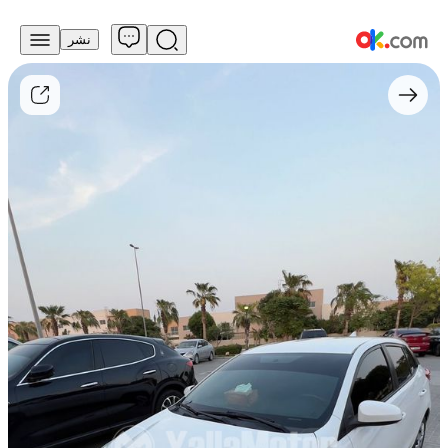
نشر
30,000
درهم
للبيع
تويوتا
ياريس
2018
سعة
1.3
لتر
طراز
SE
يعمل
بالبنزين
مع
ناقل
حركة
متغير
مستمر
(CVT)
وبدفع