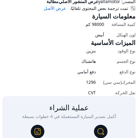
المصدر:
yallamotor
عرض المنشور الأصلي
مطالبة
تمت ترجمة بعض المحتوى تلقائيًا.
عرض الأصل
معلومات السيارة
كمية المسافة
98000
كم
لون الهيكل
أبيض
الميزات الأساسية
نوع الوقود
بنزين
نوع الجسم
هاتشباك
نوع الدفع
دفع أمامي
المحرك(سي سي)
1296
نقل الحركة
CVT
عملية الشراء
أكمل تصدير السيارة المستعملة في 4 خطوات بسيطة