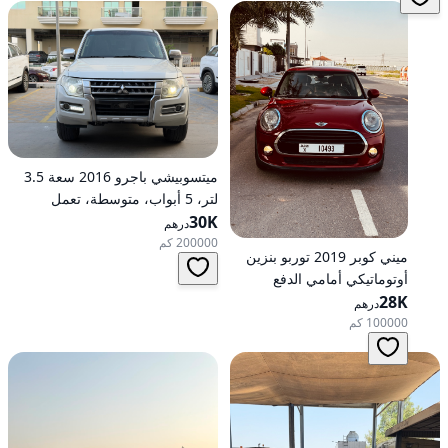
ميتسوبيشي باجرو 2016 سعة 3.5
لتر، 5 أبواب، متوسطة، تعمل
30K
بالبنزين، أوتوماتيكية، دفع رباعي
درهم
200000 كم
ميني كوبر 2019 توربو بنزين
أوتوماتيكي أمامي الدفع
28K
درهم
100000 كم