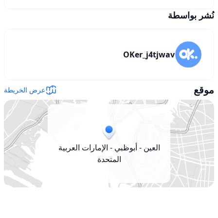
نُشر بواسطة
OKer_j4tjwav
موقع
عرض الخريطة
العين - أبوظبي - الإمارات العربية
المتحدة