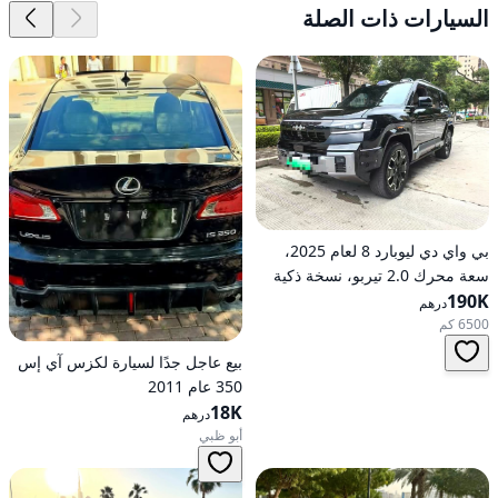
السيارات ذات الصلة
بي واي دي ليوبارد 8 لعام 2025،
سعة محرك 2.0 تيربو، نسخة ذكية
190K
رائدة هجينة ذات دفع كلي على
درهم
العجلات
6500 كم
بيع عاجل جدًا لسيارة لكزس آي إس
350 عام 2011
18K
درهم
أبو ظبي