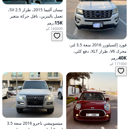
نيسان ألتيما 2015، طراز 2.5 SV،
تعمل بالبنزين، ناقل حركة متغير
15K
مستمر (CVT)، دفع أمامي
درهم
160000 كم
فورد إكسبلورر 2016 سعة 3.5 لتر،
محرك V6، طراز XLT، دفع كلي،
40K
خيارات متوسطة، تعمل بالبنزين،
درهم
أوتوماتيكية، دفع كلي
171000 كم
ميتسوبيشي باجرو 2016 سعة 3.5