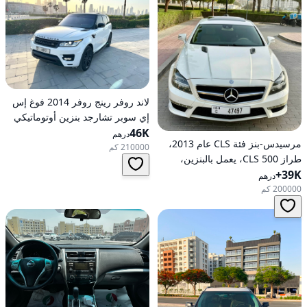
لاند روفر رينج روفر 2014 فوغ إس
إي سوبر تشارجد بنزين أوتوماتيكي
46K
بدفع كلي للعجلات
درهم
مرسيدس-بنز فئة CLS عام 2013،
210000 كم
طراز CLS 500، يعمل بالبنزين،
39K+
أوتوماتيكي، دفع خلفي
درهم
200000 كم