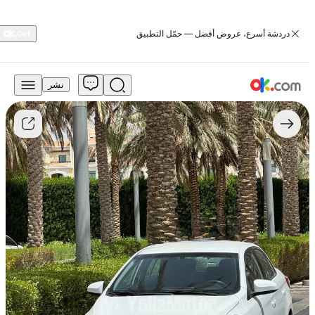
‏دردشة أسرع، عروض أفضل — حمّل التطبيق
نشر
22,500
درهم
للبيع
تويوتا
ياريس
2017
سعة
1.3
لتر
طراز
SE
تعمل
بالبنزين
وناقل
حركة
يدوي