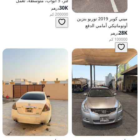
لتر، 5 أبواب، متوسطة، تعمل
30K
بالبنزين، أوتوماتيكية، دفع رباعي
درهم
200000 كم
ميني كوبر 2019 توربو بنزين
أوتوماتيكي أمامي الدفع
28K
درهم
100000 كم