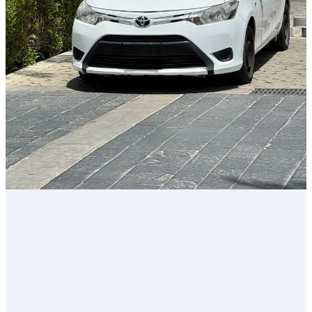
للدفع
على
العجلات
الأمامية
مستعمل