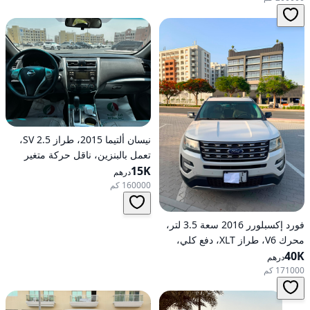
نيسان ألتيما 2015، طراز 2.5 SV،
تعمل بالبنزين، ناقل حركة متغير
15K
مستمر (CVT)، دفع أمامي
درهم
160000 كم
فورد إكسبلورر 2016 سعة 3.5 لتر،
محرك V6، طراز XLT، دفع كلي،
40K
خيارات متوسطة، تعمل بالبنزين،
درهم
أوتوماتيكية، دفع كلي
171000 كم