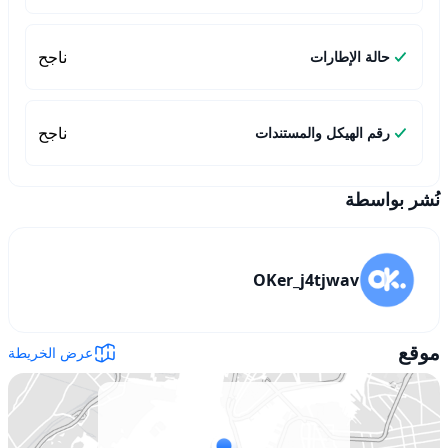
ناجح
حالة الإطارات
ناجح
رقم الهيكل والمستندات
نُشر بواسطة
OKer_j4tjwav
موقع
عرض الخريطة