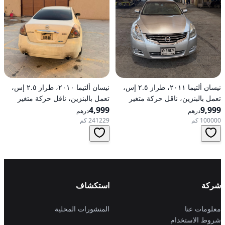
نيسان ألتيما ٢٠١١، طراز ٢.٥ إس،
نيسان ألتيما ٢٠١٠، طراز ٢.٥ إس،
تعمل بالبنزين، ناقل حركة متغير
تعمل بالبنزين، ناقل حركة متغير
9,999
مستمر (CVT)، دفع أمامي
4,999
مستمر (CVT)، دفع أمامي
درهم
درهم
100000 كم
241229 كم
شركة
استكشاف
معلومات عنا
المنشورات المحلية
شروط الاستخدام