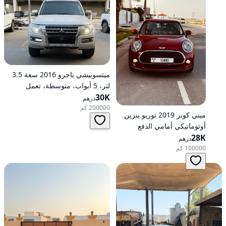
ميتسوبيشي باجرو 2016 سعة 3.5
لتر، 5 أبواب، متوسطة، تعمل
30K
بالبنزين، أوتوماتيكية، دفع رباعي
درهم
200000 كم
ميني كوبر 2019 توربو بنزين
أوتوماتيكي أمامي الدفع
28K
درهم
100000 كم