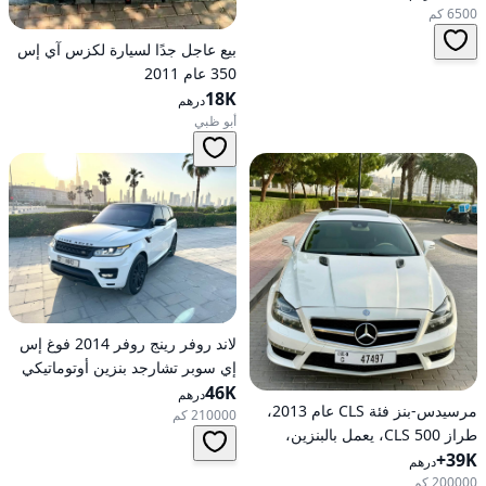
العجلات
6500 كم
بيع عاجل جدًا لسيارة لكزس آي إس
350 عام 2011
18K
درهم
أبو ظبي
لاند روفر رينج روفر 2014 فوغ إس
إي سوبر تشارجد بنزين أوتوماتيكي
46K
بدفع كلي للعجلات
درهم
مرسيدس-بنز فئة CLS عام 2013،
210000 كم
طراز CLS 500، يعمل بالبنزين،
39K+
أوتوماتيكي، دفع خلفي
درهم
200000 كم