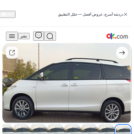
‏دردشة أسرع، عروض أفضل — حمّل التطبيق
نشر
مجاني
للبيع
تويوتا
بريفيا
2010
سعة
2.4
لتر
طراز
SE
تعمل
بالبنزين
أوتوماتيكية
1
/
9
دفع
أمامي
مستعمل