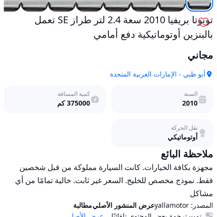
تويوتا بريفيا 2010 سعة 2.4 لتر طراز SE تعمل
بالبنزين أوتوماتيكية دفع أمامي
مجاني
أبو ظبي - الإمارات العربية المتحدة
السنة
كمية المسافة
2010
375000
كم
نقل الحركة
أوتوماتيكي
ملاحظة البائع
مجهزة بكافة الخيارات. كانت السيارة مملوكة من قبل شخصين 
فقط. نموذج مخصص للخليج. السعر غير ثابت. خالية تمامًا من أي 
مشاكل
المصدر:
yallamotor
عرض المنشور الأصلي
مطالبة
تمت ترجمة بعض المحتوى تلقائيًا.
عرض الأصل