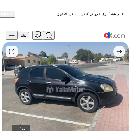
‏دردشة أسرع، عروض أفضل — حمّل التطبيق
نشر
10,000
درهم
للبيع
نيسان
قاشقاي
2009
طراز
SE
دفع
رباعي
بالبنزين
أوتوماتيكي
مستعمل
1
/
27