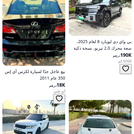
بي واي دي ليوبارد 8 لعام 2025،
سعة محرك 2.0 تيربو، نسخة ذكية
190K
رائدة هجينة ذات دفع كلي على
درهم
العجلات
6500 كم
بيع عاجل جدًا لسيارة لكزس آي إس
350 عام 2011
18K
درهم
أبو ظبي