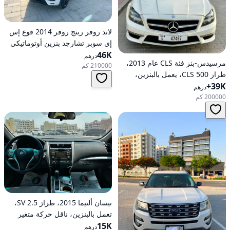
لاند روفر رينج روفر 2014 فوغ إس
إي سوبر تشارجد بنزين أوتوماتيكي
46K
بدفع كلي للعجلات
درهم
مرسيدس-بنز فئة CLS عام 2013،
210000 كم
طراز CLS 500، يعمل بالبنزين،
39K+
أوتوماتيكي، دفع خلفي
درهم
200000 كم
نيسان ألتيما 2015، طراز 2.5 SV،
تعمل بالبنزين، ناقل حركة متغير
15K
مستمر (CVT)، دفع أمامي
درهم