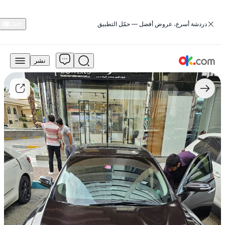
‏دردشة أسرع، عروض أفضل — حمّل التطبيق
نشر
10,000
درهم
للبيع
نيسان
ماكسيما
2012
سعة
3.5
لتر،
الطراز
SV،
تعمل
بالبنزين،
أوتوماتيكية،
دفع
خلفي