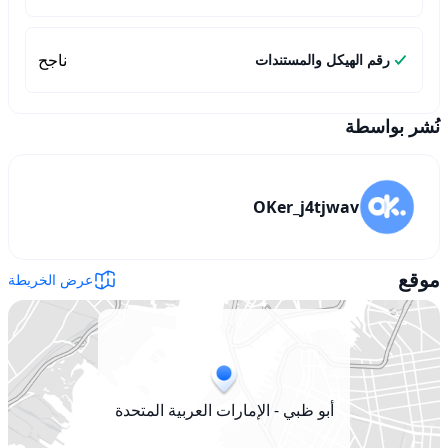
ناجح
رقم الهيكل والمستندات
نُشر بواسطة
OKer_j4tjwav
موقع
عرض الخريطة
أبو ظبي - الإمارات العربية المتحدة