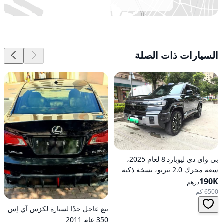
السيارات ذات الصلة
بي واي دي ليوبارد 8 لعام 2025،
سعة محرك 2.0 تيربو، نسخة ذكية
190K
رائدة هجينة ذات دفع كلي على
درهم
العجلات
6500 كم
بيع عاجل جدًا لسيارة لكزس آي إس
350 عام 2011