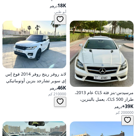
18K
درهم
أبو ظبي
لاند روفر رينج روفر 2014 فوغ إس
إي سوبر تشارجد بنزين أوتوماتيكي
46K
بدفع كلي للعجلات
درهم
مرسيدس-بنز فئة CLS عام 2013،
210000 كم
طراز CLS 500، يعمل بالبنزين،
39K+
أوتوماتيكي، دفع خلفي
درهم
200000 كم