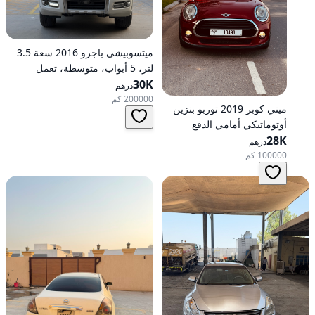
ميتسوبيشي باجرو 2016 سعة 3.5
لتر، 5 أبواب، متوسطة، تعمل
30K
بالبنزين، أوتوماتيكية، دفع رباعي
درهم
200000 كم
ميني كوبر 2019 توربو بنزين
أوتوماتيكي أمامي الدفع
28K
درهم
100000 كم