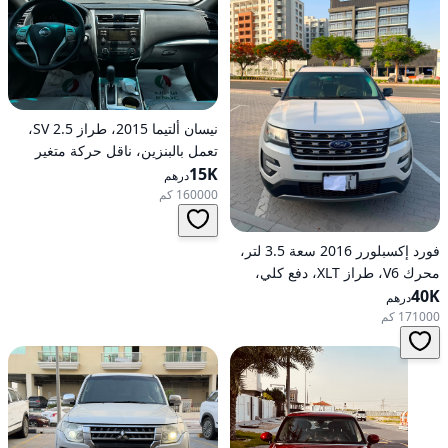
نيسان ألتيما 2015، طراز 2.5 SV،
تعمل بالبنزين، ناقل حركة متغير
15K
مستمر (CVT)، دفع أمامي
درهم
160000 كم
فورد إكسبلورر 2016 سعة 3.5 لتر،
محرك V6، طراز XLT، دفع كلي،
40K
خيارات متوسطة، تعمل بالبنزين،
درهم
أوتوماتيكية، دفع كلي
171000 كم