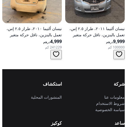
نيسان ألتيما ٢٠١١، طراز ٢.٥ إس،
نيسان ألتيما ٢٠١٠، طراز ٢.٥ إس،
تعمل بالبنزين، ناقل حركة متغير
تعمل بالبنزين، ناقل حركة متغير
9,999
مستمر (CVT)، دفع أمامي
4,999
مستمر (CVT)، دفع أمامي
درهم
درهم
100000 كم
241229 كم
شركة
استكشاف
معلومات عنا
المنشورات المحلية
شروط الاستخدام
سياسة الخصوصية
ساعد
كوكيز