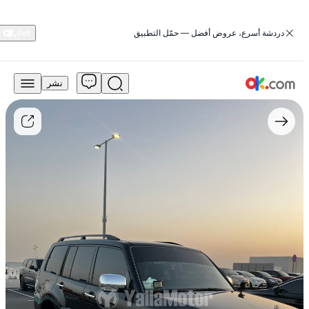
‏دردشة أسرع، عروض أفضل — حمّل التطبيق
نشر
27,000
درهم
للبيع
ميتسوبيشي
باجرو
2013
GLS
V6
بنزين
أوتوماتيكي
بدفع
رباعي
مستعمل