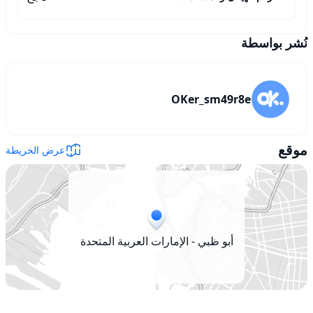
نُشر بواسطة
OKer_sm49r8e
موقع
عرض الخريطة
أبو ظبي - الإمارات العربية المتحدة