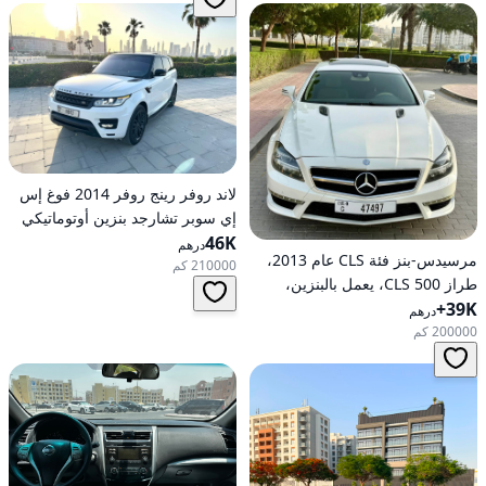
لاند روفر رينج روفر 2014 فوغ إس
إي سوبر تشارجد بنزين أوتوماتيكي
46K
بدفع كلي للعجلات
درهم
مرسيدس-بنز فئة CLS عام 2013،
210000 كم
طراز CLS 500، يعمل بالبنزين،
39K+
أوتوماتيكي، دفع خلفي
درهم
200000 كم