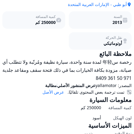
أبو ظبي - الإمارات العربية المتحدة
السنة
كمية المسافة
2013
250000
كم
نقل الحركة
أوتوماتيكي
ملاحظة البائع
رخصة س年轻 لمدة سنة واحدة، سيارة نظيفة ومُرتّبة ولا تتطلب أي 
صيانة، مزودة بكافة الخيارات بما في ذلك فتحة سقف ومقاعد جلدية 
971 50 361 8409
المصدر:
yallamotor
عرض المنشور الأصلي
مطالبة
تمت ترجمة بعض المحتوى تلقائيًا.
عرض الأصل
معلومات السيارة
كمية المسافة
250000
كم
لون الهيكل
أسود
الميزات الأساسية
نوع الوقود
بنزين