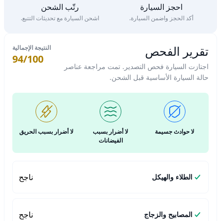
احجز السيارة
رتّب الشحن
أكد الحجز واضمن السيارة.
اشحن السيارة مع تحديثات التتبع.
تقرير الفحص
النتيجة الإجمالية
94/100
اجتازت السيارة فحص التصدير. تمت مراجعة عناصر
حالة السيارة الأساسية قبل الشحن.
لا حوادث جسيمة
لا أضرار بسبب
لا أضرار بسبب الحريق
الفيضانات
ناجح
الطلاء والهيكل
ناجح
المصابيح والزجاج