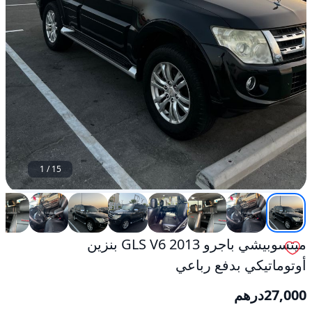
1
/
15
ميتسوبيشي باجرو 2013 GLS V6 بنزين
أوتوماتيكي بدفع رباعي
27,000
درهم