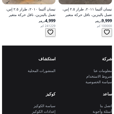
نيسان ألتيما ٢٠١١، طراز ٢.٥ إس،
نيسان ألتيما ٢٠١٠، طراز ٢.٥ إس،
تعمل بالبنزين، ناقل حركة متغير
تعمل بالبنزين، ناقل حركة متغير
9,999
مستمر (CVT)، دفع أمامي
4,999
مستمر (CVT)، دفع أمامي
درهم
درهم
100000 كم
241229 كم
شركة
استكشاف
معلومات عنا
المنشورات المحلية
شروط الاستخدام
سياسة الخصوصية
ساعد
كوكيز
اتصل بنا
سياسة الكوكيز
أسئلة وأجوبة
إعدادات الكوكيز