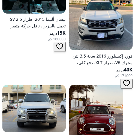
نيسان ألتيما 2015، طراز 2.5 SV،
تعمل بالبنزين، ناقل حركة متغير
15K
مستمر (CVT)، دفع أمامي
درهم
160000 كم
فورد إكسبلورر 2016 سعة 3.5 لتر،
محرك V6، طراز XLT، دفع كلي،
40K
خيارات متوسطة، تعمل بالبنزين،
درهم
أوتوماتيكية، دفع كلي
171000 كم