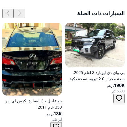
السيارات ذات الصلة
بي واي دي ليوبارد 8 لعام 2025،
سعة محرك 2.0 تيربو، نسخة ذكية
190K
رائدة هجينة ذات دفع كلي على
درهم
العجلات
6500 كم
بيع عاجل جدًا لسيارة لكزس آي إس
350 عام 2011
18K
درهم
أبو ظبي