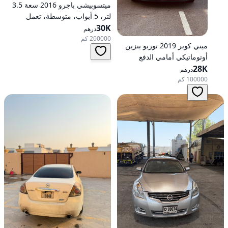
ميتسوبيشي باجرو 2016 سعة 3.5
لتر، 5 أبواب، متوسطة، تعمل
30K
بالبنزين، أوتوماتيكية، دفع رباعي
درهم
200000 كم
ميني كوبر 2019 توربو بنزين
أوتوماتيكي أمامي الدفع
28K
درهم
100000 كم