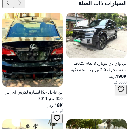
السيارات ذات الصلة
بي واي دي ليوبارد 8 لعام 2025،
سعة محرك 2.0 تيربو، نسخة ذكية
190K
رائدة هجينة ذات دفع كلي على
درهم
العجلات
6500 كم
بيع عاجل جدًا لسيارة لكزس آي إس
350 عام 2011
18K
درهم
أبو ظبي