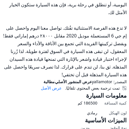
اليومية، أو تنطلق في رحلة برية، فإن هذه السيارة ستكون الخيار 
لا تدع هذه الفرصة الاستثنائية تفُتك. تواصل معنا اليوم واحصل على 
إم جي 6 المستعملة موديل 2020 مقابل ٢٨٠٠٠ درهم إماراتي فقط! 
وبفضل تركيبتها الفريدة التي تجمع بين الأناقة والأداء والسعر 
المعقول، لن تبقى هذه السيارة في السوق لفترة طويلة. لذا زُرنا 
لإجراء اختبار قيادة واشعر بالإثارة التي تمنحها قيادة هذه السيدان 
المذهلة. ثق بنا، لن تندم على قرارك. لذا تصرف سريعًا واحصل على 
هذه السيارة المذهلة قبل أن تختفي!
المصدر:
yallamotor
عرض المنشور الأصلي
مطالبة
تمت ترجمة بعض المحتوى تلقائيًا.
عرض الأصل
معلومات السيارة
كمية المسافة
186500
كم
لون الهيكل
رمادي
الميزات الأساسية
نوع الوقود
بنزين