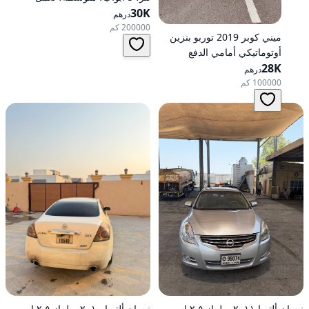
30K
بالبنزين، أوتوماتيكية، دفع رباعي
درهم
200000 كم
ميني كوبر 2019 توربو بنزين
أوتوماتيكي أمامي الدفع
28K
درهم
100000 كم
نيسان ألتيما ٢٠١١، طراز ٢.٥ إس،
نيسان ألتيما ٢٠١٠، طراز ٢.٥ إس،