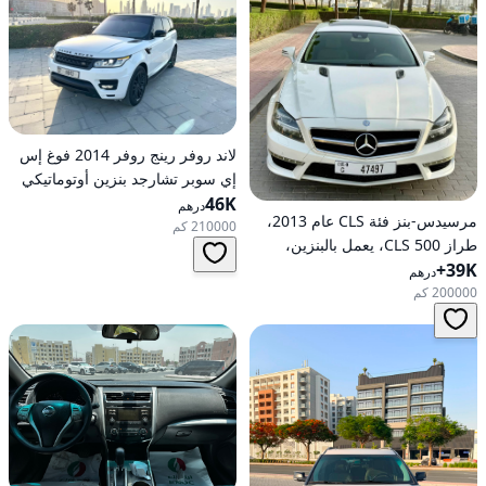
لاند روفر رينج روفر 2014 فوغ إس
إي سوبر تشارجد بنزين أوتوماتيكي
46K
بدفع كلي للعجلات
درهم
مرسيدس-بنز فئة CLS عام 2013،
210000 كم
طراز CLS 500، يعمل بالبنزين،
39K+
أوتوماتيكي، دفع خلفي
درهم
200000 كم