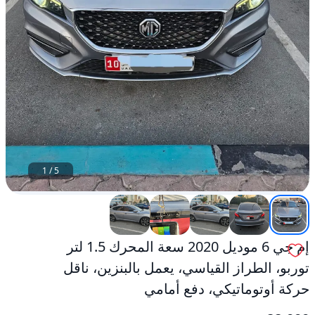
بالبنزين،
ناقل
حركة
أوتوماتيكي،
دفع
أمامي
مستعمل
1
/
5
إم جي 6 موديل 2020 سعة المحرك 1.5 لتر
توربو، الطراز القياسي، يعمل بالبنزين، ناقل
حركة أوتوماتيكي، دفع أمامي