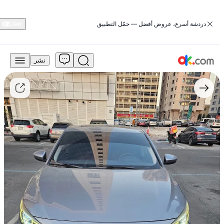
‏دردشة أسرع، عروض أفضل — حمّل التطبيق
نشر
28,000
درهم
للبيع
إم
جي
6
موديل
2020
سعة
المحرك
1.5
لتر
توربو،
الطراز
القياسي،
يعمل