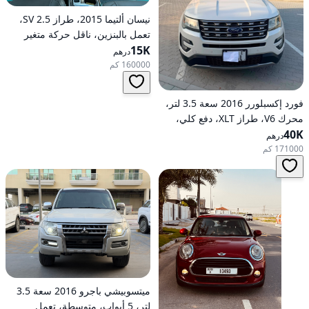
نيسان ألتيما 2015، طراز 2.5 SV،
تعمل بالبنزين، ناقل حركة متغير
15K
مستمر (CVT)، دفع أمامي
درهم
160000 كم
فورد إكسبلورر 2016 سعة 3.5 لتر،
محرك V6، طراز XLT، دفع كلي،
40K
خيارات متوسطة، تعمل بالبنزين،
درهم
أوتوماتيكية، دفع كلي
171000 كم
ميتسوبيشي باجرو 2016 سعة 3.5
لتر، 5 أبواب، متوسطة، تعمل