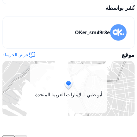
نُشر بواسطة
OKer_sm49r8e
موقع
عرض الخريطة
أبو ظبي - الإمارات العربية المتحدة