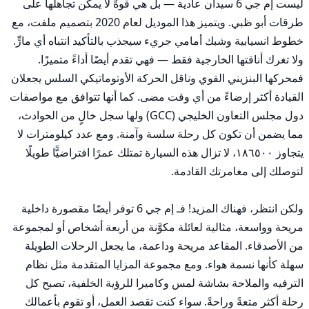
ليست إم جي 6 سيدان عادية — بل هي قوةٌ لا يمكن تجاهلها على 
طرقات أبو ظبي. ويتميز هذا الموديل لعام 2020 بتصميم ملفت، مع 
خطوط انسيابية وشبك أمامي جريء سيجذب بالتأكيد انتباه أي مارٍّ. 
ولا تغرك أناقتها الخارجية فقط — فهي تقدم أيضًا أداءً متميزًا. 
فمحركها البنزيني القوي وناقل الحركة الأوتوماتيكي السلس يجعلان 
القيادة أكثر إرضاءً من أي وقت مضى. كما أنها تتوافق مع مواصفات 
دول مجلس التعاون الخليجي (GCC) ولها سجل خالٍ من الحوادث، 
مما يضمن أن تكون كل رحلة سلسة وآمنة. ومع عدد كيلومترات لا 
يتجاوز ١٨٦٥٠٠، لا تزال هذه السيارة تمتلك عمرًا افتراضيًّا طويلًا 
ولكن انتظر، فهناك المزيد! فـ إم جي 6 توفر أيضًا مقصورة داخلية 
مريحة وواسعة، مثالية لعائلة مكوَّنة من أربعة أشخاص أو لمجموعة 
من الأصدقاء. المقاعد مريحة وداعمة، ما يجعل الرحلات الطويلة 
سهلة كأنها نسمة هواء. ومع مجموعة المزايا المتقدمة مثل نظام 
الترفيه والملاحة بشاشة لمس وكاميرا للرؤية الخلفية، تصبح كل 
رحلة أكثر متعةً وراحةً. سواء كنت تقصد العمل، أو تقوم بأعمالك 