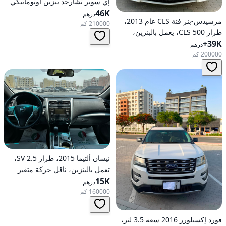
إي سوبر تشارجد بنزين أوتوماتيكي
46K
بدفع كلي للعجلات
درهم
مرسيدس-بنز فئة CLS عام 2013،
210000 كم
طراز CLS 500، يعمل بالبنزين،
39K+
أوتوماتيكي، دفع خلفي
درهم
200000 كم
نيسان ألتيما 2015، طراز 2.5 SV،
تعمل بالبنزين، ناقل حركة متغير
15K
مستمر (CVT)، دفع أمامي
درهم
160000 كم
فورد إكسبلورر 2016 سعة 3.5 لتر،