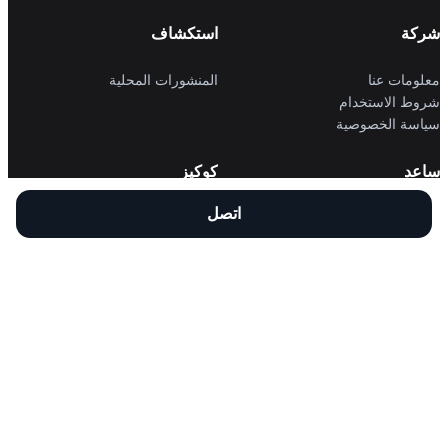
شركة
استكشاف
معلومات عنا
المنشورات المحلية
شروط الاستخدام
سياسة الخصوصية
ساعد
كوكيز
اتصل
اتصل بنا
سياسة الكوكيز
أسئلة وأجوبة
إعدادات الكوكيز
دعم وملاحظات
سياسة الإرجاع
سياسة الاسترداد
تطبيقاتنا
حمِّل من
APP Store
احصل عليه من
Google Play