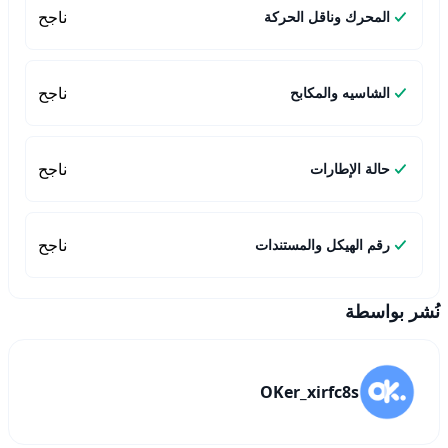
ناجح
المحرك وناقل الحركة
ناجح
الشاسيه والمكابح
ناجح
حالة الإطارات
ناجح
رقم الهيكل والمستندات
نُشر بواسطة
OKer_xirfc8s