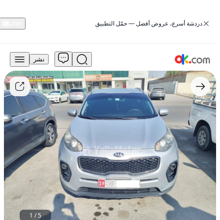
‏دردشة أسرع، عروض أفضل — حمّل التطبيق
نشر
45,000
درهم
للبيع
كيا
سبورتاج
2017
L
2.0T
LX
بنزين
أوتوماتيكي
دفع
أمامي
مستعمل
1
/
5