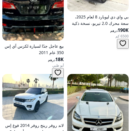
بي واي دي ليوبارد 8 لعام 2025،
سعة محرك 2.0 تيربو، نسخة ذكية
190K
رائدة هجينة ذات دفع كلي على
درهم
العجلات
6500 كم
بيع عاجل جدًا لسيارة لكزس آي إس
350 عام 2011
18K
درهم
أبو ظبي
لاند روفر رينج روفر 2014 فوغ إس