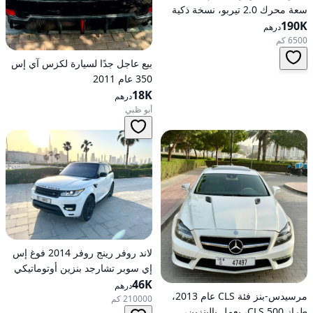
سعة محرك 2.0 تيربو، نسخة ذكية
190K
رائدة هجينة ذات دفع كلي على
درهم
العجلات
6500 كم
بيع عاجل جدًا لسيارة لكزس آي إس
350 عام 2011
18K
درهم
أبو ظبي
لاند روفر رينج روفر 2014 فوغ إس
إي سوبر تشارجد بنزين أوتوماتيكي
46K
بدفع كلي للعجلات
درهم
مرسيدس-بنز فئة CLS عام 2013،
210000 كم
طراز CLS 500، يعمل بالبنزين،