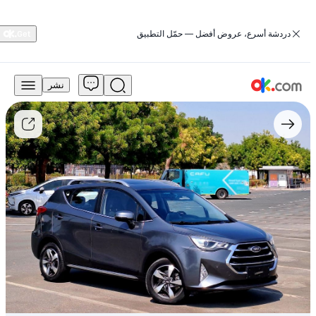
‏دردشة أسرع، عروض أفضل — حمّل التطبيق
نشر
28,999
درهم
للبيع
جاك
إس3
2023
سعة
1.6
لتر،
فئة
الفخامة،
تعمل
بالبنزين،
ناقل
حركة
أوتوماتيكي