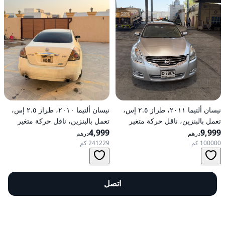
نيسان ألتيما ٢٠١١، طراز ٢.٥ إس،
نيسان ألتيما ٢٠١٠، طراز ٢.٥ إس،
تعمل بالبنزين، ناقل حركة متغير
تعمل بالبنزين، ناقل حركة متغير
9,999
مستمر (CVT)، دفع أمامي
4,999
مستمر (CVT)، دفع أمامي
درهم
درهم
100000 كم
241229 كم
اتصل
شركة
استكشاف