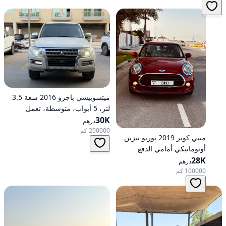
ميتسوبيشي باجرو 2016 سعة 3.5
لتر، 5 أبواب، متوسطة، تعمل
30K
بالبنزين، أوتوماتيكية، دفع رباعي
درهم
200000 كم
ميني كوبر 2019 توربو بنزين
أوتوماتيكي أمامي الدفع
28K
درهم
100000 كم