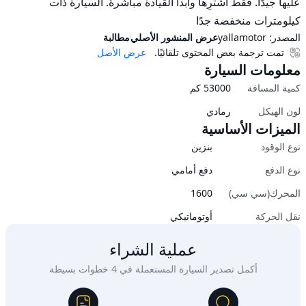
عليها جيدًا. فقط اشترِها وابدأ القيادة مباشرةً. السيارة ذات 
كيلومترات منخفضة جدًا
المصدر:
yallamotor
عرض المنشور الأصلي
مطالبة
تمت ترجمة بعض المحتوى تلقائيًا.
عرض الأصل
معلومات السيارة
كمية المسافة
53000
كم
لون الهيكل
رمادي
الميزات الأساسية
نوع الوقود
بنزين
نوع الدفع
دفع أمامي
المحرك(سي سي)
1600
نقل الحركة
أوتوماتيكي
عملية الشراء
أكمل تصدير السيارة المستعملة في 4 خطوات بسيطة