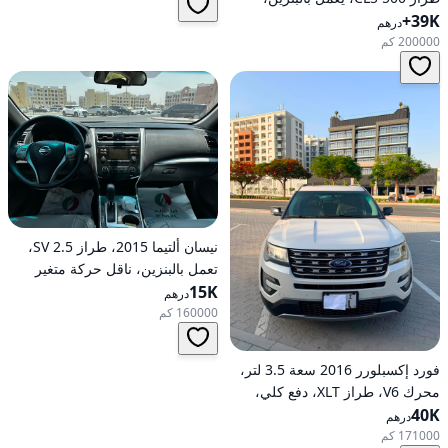
39K+
أوتوماتيكي، دفع خلفي
درهم
200000 كم
نيسان ألتيما 2015، طراز 2.5 SV،
تعمل بالبنزين، ناقل حركة متغير
15K
مستمر (CVT)، دفع أمامي
درهم
160000 كم
فورد إكسبلورر 2016 سعة 3.5 لتر،
محرك V6، طراز XLT، دفع كلي،
40K
خيارات متوسطة، تعمل بالبنزين،
درهم
أوتوماتيكية، دفع كلي
171000 كم