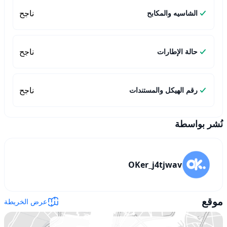
ناجح
الشاسيه والمكابح
ناجح
حالة الإطارات
ناجح
رقم الهيكل والمستندات
نُشر بواسطة
OKer_j4tjwav
موقع
عرض الخريطة