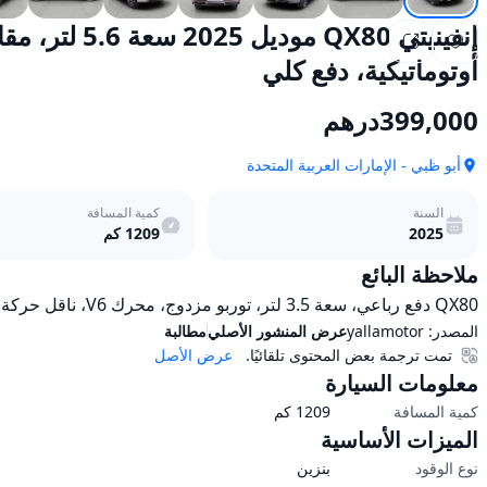
أوتوماتيكية، دفع كلي
399,000
درهم
أبو ظبي - الإمارات العربية المتحدة
السنة
كمية المسافة
2025
1209
كم
ملاحظة البائع
QX80 دفع رباعي، سعة 3.5 لتر، توربو مزدوج، محرك V6، ناقل حركة أوتوماتيكي من 9 سرعات، طراز AUTOGRAPH، لـ 8 ركاب
المصدر:
yallamotor
عرض المنشور الأصلي
مطالبة
تمت ترجمة بعض المحتوى تلقائيًا.
عرض الأصل
معلومات السيارة
كمية المسافة
1209
كم
الميزات الأساسية
نوع الوقود
بنزين