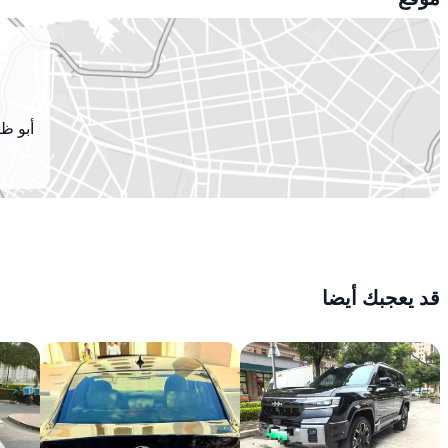
أبو ظب
قد يعجبك أيضا