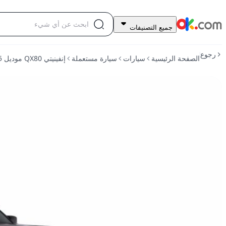
399,000
جميع التصنيفات
درهم
للبيع
رجوع
الصفحة الرئيسية
سيارات
سيارة مستعملة
إنفينيتي QX80 موديل 2025 سعة 5.6 لتر، مقاعد قيادية حسية، 7 مقاعد، تعمل بالبنزين، أوتوماتيكية، دفع كلي
إنفينيتي
QX80
موديل
2025
سعة
5.6
لتر،
مقاعد
قيادية
حسية،
7
مقاعد،
تعمل
بالبنزين،
أوتوماتيكية،
دفع
كلي