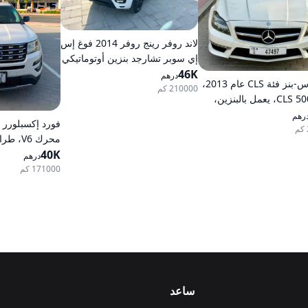
لاند روفر رينج روفر 2014 فوغ إس
إي سوبر تشارجد بنزين أوتوماتيكي
46K
بدفع كلي للعجلات
درهم
مرسيدس-بنز فئة CLS عام 2013،
210000 كم
طراز CLS 500، يعمل بالبنزين،
يكي، دفع خلفي
رهم
40K
خيارات متوسطة،
درهم
أوتوماتيكية، دف
171000 كم
ساعد