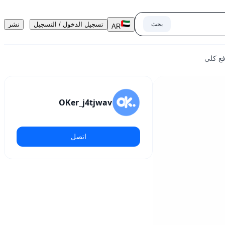
بحث
تسجيل الدخول / التسجيل
نشر
AR
OKer_j4tjwav
اتصل