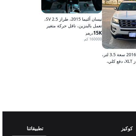
نيسان ألتيما 2015، طراز 2.5 SV،
تعمل بالبنزين، ناقل حركة متغير
15K
مستمر (CVT)، دفع أمامي
درهم
160000 كم
فورد إكسبلورر 2016 سعة 3.5 لتر،
محرك V6، طراز XLT، دفع كلي،
 تعمل بالبنزين،
ع كلي
كوكيز
تطبيقاتنا