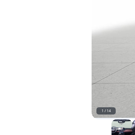
1
/
14