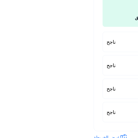
ق
ناجح
ناجح
ناجح
ناجح
عرض الخريطة