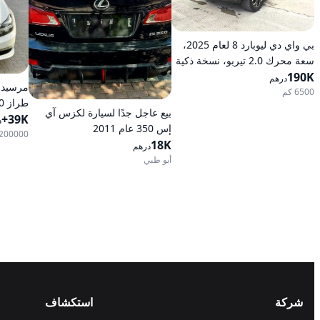
بي واي دي ليوبارد 8 لعام 2025،
سعة محرك 2.0 تيربو، نسخة ذكية
190K
رائدة هجينة ذات دفع كلي على
درهم
العجلات
6500 كم
بيع عاجل جدًا لسيارة لكزس آي
39K+
أوتومات
د
إس 350 عام 2011
200000 كم
18K
درهم
أبو ظبي
شركة
استكشاف