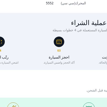
المحرك(سي سي)
5552
عملية الشراء
ة المستعملة في 4 خطوات بسيطة
4
03
رنت
احجز السيارة
رتّب 
لحالة.
أكد الحجز واضمن السيارة.
اشحن السيارة مع 
ية قبل الشحن.