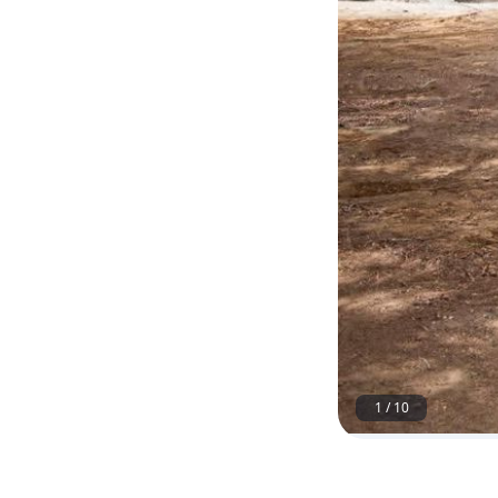
1
/
10