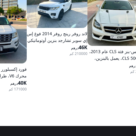
لاند روفر رينج روفر 2014 فوغ إس
إي سوبر تشارجد بنزين أوتوماتيكي
46K
بدفع كلي للعجلات
درهم
مرسيدس-بنز فئة CLS عام 2013،
210000 كم
طراز CLS 500، يعمل بالبنزين،
يكي، دفع خلفي
رهم
40K
خيارات متوسطة،
درهم
أوتوماتيكية، دف
171000 كم