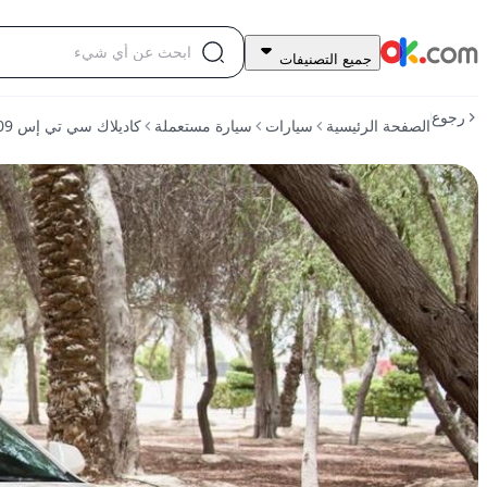
5,500
جميع التصنيفات
درهم
للبيع
رجوع
الصفحة الرئيسية
سيارات
سيارة مستعملة
كاديلاك سي تي إس 2009 سعة 2.0 لتر، بنزين قياسي، أوتوماتيكي، دفع خلفي
كاديلاك
سي
تي
إس
2009
سعة
2.0
لتر،
بنزين
قياسي،
أوتوماتيكي،
دفع
خلفي
مستعمل