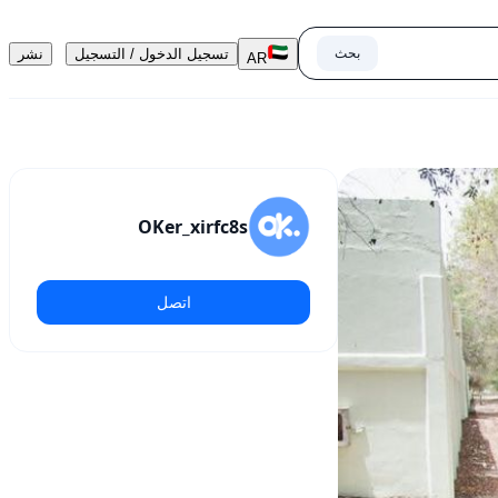
بحث
تسجيل الدخول / التسجيل
نشر
AR
OKer_xirfc8s
اتصل