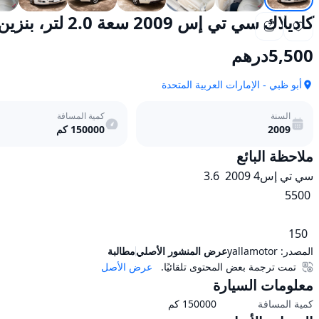
كاديلاك سي تي إس 2009 سعة 2.0 لتر، بنزين قياسي، أوتوماتيكي، دفع خلفي
5,500
درهم
أبو ظبي - الإمارات العربية المتحدة
السنة
كمية المسافة
2009
150000
كم
ملاحظة البائع
  150
المصدر:
yallamotor
عرض المنشور الأصلي
مطالبة
تمت ترجمة بعض المحتوى تلقائيًا.
عرض الأصل
معلومات السيارة
كمية المسافة
150000
كم