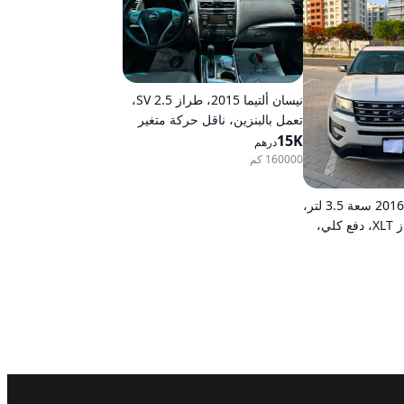
نيسان ألتيما 2015، طراز 2.5 SV،
تعمل بالبنزين، ناقل حركة متغير
15K
مستمر (CVT)، دفع أمامي
درهم
160000 كم
فورد إكسبلورر 2016 سعة 3.5 لتر،
محرك V6، طراز XLT، دفع كلي،
 تعمل بالبنزين،
ع كلي