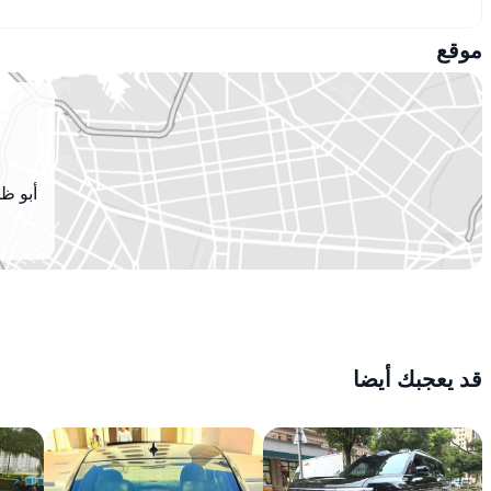
موقع
أبو ظب
قد يعجبك أيضا