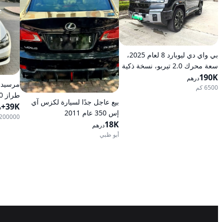
بي واي دي ليوبارد 8 لعام 2025،
سعة محرك 2.0 تيربو، نسخة ذكية
190K
رائدة هجينة ذات دفع كلي على
درهم
العجلات
6500 كم
بيع عاجل جدًا لسيارة لكزس آي
39K+
أوتومات
د
إس 350 عام 2011
200000 كم
18K
درهم
أبو ظبي