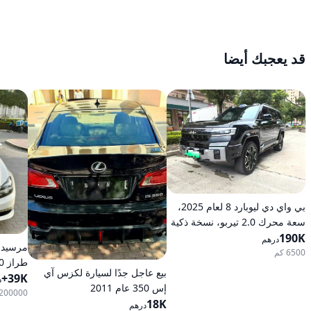
قد يعجبك أيضا
بي واي دي ليوبارد 8 لعام 2025،
سعة محرك 2.0 تيربو، نسخة ذكية
190K
رائدة هجينة ذات دفع كلي على
درهم
العجلات
6500 كم
بيع عاجل جدًا لسيارة لكزس آي
39K+
أوتومات
د
إس 350 عام 2011
200000 كم
18K
درهم