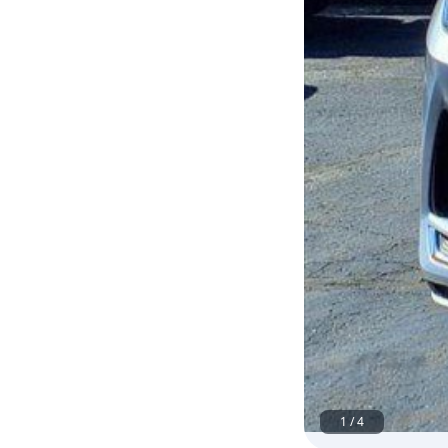
1
/
4