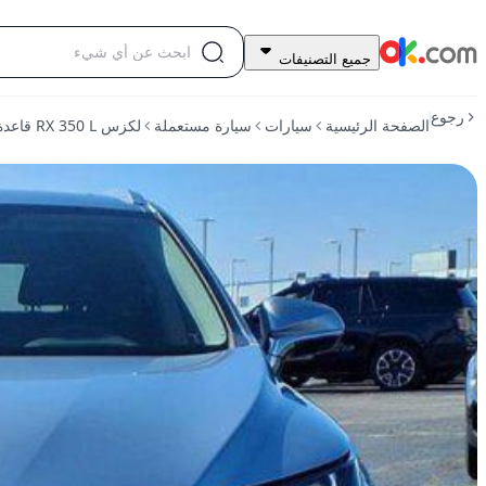
85,000
جميع التصنيفات
درهم
للبيع
رجوع
الصفحة الرئيسية
سيارات
سيارة مستعملة
لكزس RX 350 L قاعدة عام 2022
لكزس
RX
350
L
قاعدة
عام
2022
مستعمل