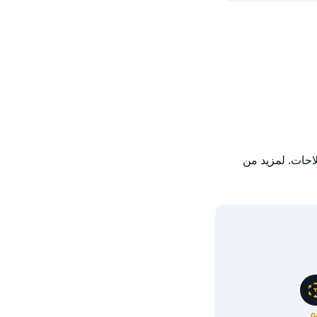
لكزس RX 350 L نظيفة من الفئة القاعدية مع عدد كيلومترات منخفض، ولا تحتوي على سجل حوادث، ولم تُرسل قط إلى الميكانيكي لأي إصلاحات. لمزيد من 
0