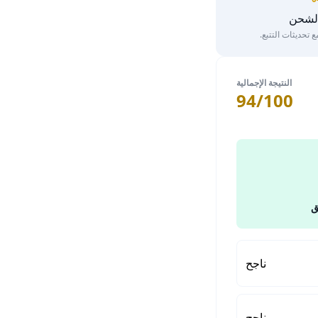
الشحن
تحديثات التتبع.
النتيجة الإجمالية
94/100
ق
ناجح
ناجح