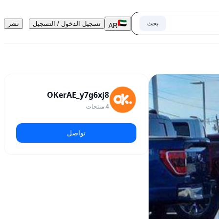
بحث
تسجيل الدخول / التسجيل
نشر
AR
OKerAE_y7g6xj8
4
منتجات
تواصل