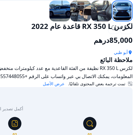
لكزس RX 350 L قاعدة عام 2022
85,000
درهم
أبو ظبي
ملاحظة البائع
المعلومات، يمكنك الاتصال بي عبر واتساب على الرقم +971557448055
تمت ترجمة بعض المحتوى تلقائيًا.
عرض الأصل
أكمل تصدير السيار
02
01