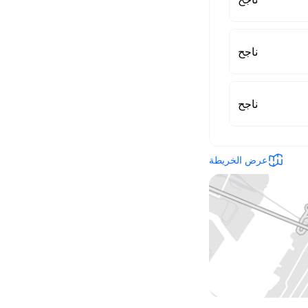
ناجح
ناجح
عرض الخريطة