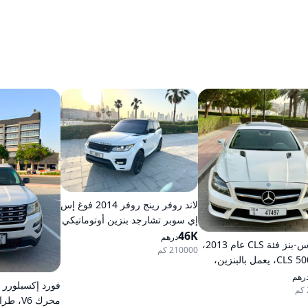
لاند روفر رينج روفر 2014 فوغ إس
إي سوبر تشارجد بنزين أوتوماتيكي
46K
بدفع كلي للعجلات
درهم
مرسيدس-بنز فئة CLS عام 2013،
210000 كم
طراز CLS 500، يعمل بالبنزين،
يكي، دفع خلفي
رهم