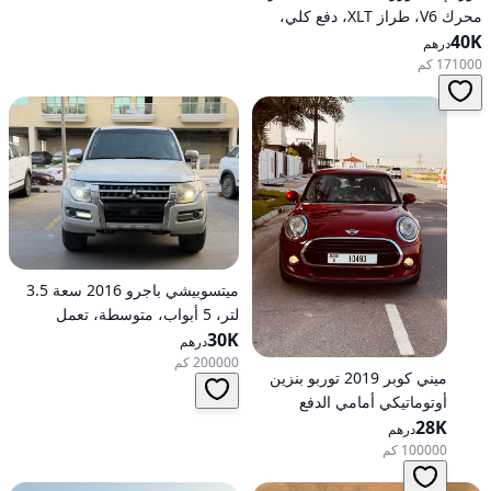
محرك V6، طراز XLT، دفع كلي،
40K
خيارات متوسطة، تعمل بالبنزين،
درهم
أوتوماتيكية، دفع كلي
171000 كم
ميتسوبيشي باجرو 2016 سعة 3.5
لتر، 5 أبواب، متوسطة، تعمل
30K
بالبنزين، أوتوماتيكية، دفع رباعي
درهم
200000 كم
ميني كوبر 2019 توربو بنزين
أوتوماتيكي أمامي الدفع
28K
درهم
100000 كم