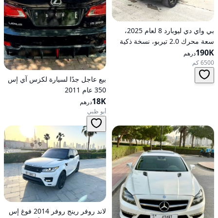
بي واي دي ليوبارد 8 لعام 2025،
سعة محرك 2.0 تيربو، نسخة ذكية
190K
رائدة هجينة ذات دفع كلي على
درهم
العجلات
6500 كم
بيع عاجل جدًا لسيارة لكزس آي إس
350 عام 2011
18K
درهم
أبو ظبي
لاند روفر رينج روفر 2014 فوغ إس