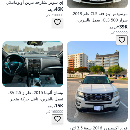
إي سوبر تشارجد بنزين أوتوماتيكي
46K
بدفع كلي للعجلات
درهم
مرسيدس-بنز فئة CLS عام 2013،
210000 كم
طراز CLS 500، يعمل بالبنزين،
39K+
أوتوماتيكي، دفع خلفي
درهم
200000 كم
نيسان ألتيما 2015، طراز 2.5 SV،
تعمل بالبنزين، ناقل حركة متغير
15K
مستمر (CVT)، دفع أمامي
درهم
160000 كم
فورد إكسبلورر 2016 سعة 3.5 لتر،