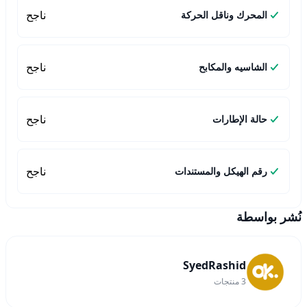
ناجح
المحرك وناقل الحركة
ناجح
الشاسيه والمكابح
ناجح
حالة الإطارات
ناجح
رقم الهيكل والمستندات
نُشر بواسطة
SyedRashid
3
منتجات