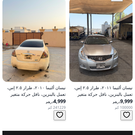
نيسان ألتيما ٢٠١١، طراز ٢.٥ إس،
نيسان ألتيما ٢٠١٠، طراز ٢.٥ إس،
تعمل بالبنزين، ناقل حركة متغير
تعمل بالبنزين، ناقل حركة متغير
9,999
مستمر (CVT)، دفع أمامي
4,999
مستمر (CVT)، دفع أمامي
درهم
درهم
100000 كم
241229 كم