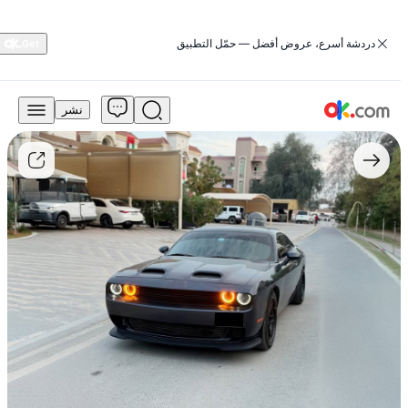
‏دردشة أسرع، عروض أفضل — حمّل التطبيق
نشر
30,000
درهم
للبيع
دودج
تشالنجر
2018
سعة
3.6
لتر
طراز
GT
بنزين
أوتوماتيكي
دفع
خلفي
مستعمل